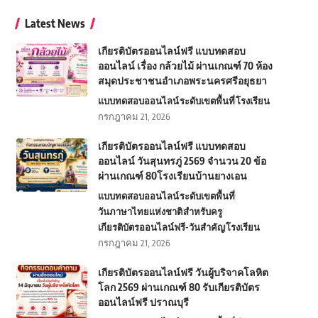
Latest News
เกียรติบัตรออนไลน์ฟรี แบบทดสอบ
ออนไลน์ เรื่อง กล้วยไม้ ผ่านเกณฑ์ 70 ห้อง
สมุดประชาชนอำเภอพระนครศรีอยุธยา
แบบทดสอบออนไลน์
ระดับเขตพื้นที่
โรงเรียน
กรกฎาคม 21, 2026
เกียรติบัตรออนไลน์ฟรี แบบทดสอบ
ออนไลน์ วันสุนทรภู่ 2569 จำนวน 20 ข้อ
ผ่านเกณฑ์ 80โรงเรียนบ้านยางเอน
แบบทดสอบออนไลน์
ระดับเขตพื้นที่
วันภาษาไทยแห่งชาติ
สำหรับครู
เกียรติบัตรออนไลน์ฟรี-วันสำคัญ
โรงเรียน
กรกฎาคม 21, 2026
เกียรติบัตรออนไลน์ฟรี วันผู้บริจาคโลหิต
โลก 2569 ผ่านเกณฑ์ 80 รับเกียรติบัตร
ออนไลน์ฟรี ปราณบุรี