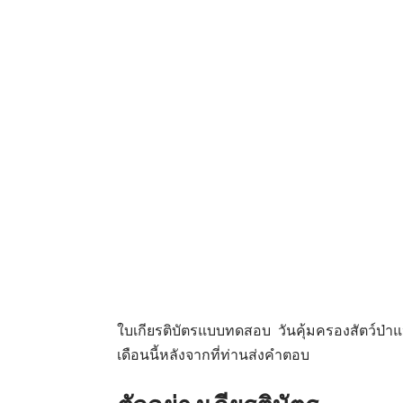
ใบเกียรติบัตรแบบทดสอบ วันคุ้มครองสัตว์ป่าแ
เดือนนี้หลังจากที่ท่านส่งคำตอบ