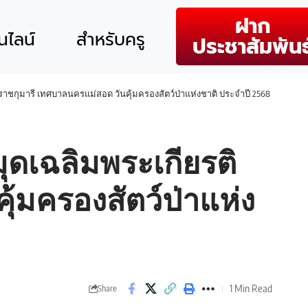
ฝาก
ไลน์
สำหรับครู
ประชาสัมพันธ
ชกุมารี เทศบาลนครแม่สอด วันคุ้มครองสัตว์ป่าแห่งชาติ ประจำปี 2568
ดเฉลิมพระเกียรติ
้มครองสัตว์ป่าแห่ง
1 Min Read
Share