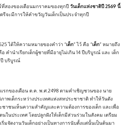
์ที่สองของเดือนมกราคมของทุกปี
วันเด็กแห่งชาติ
ปี 2569 นี้
รีจะมีการให้
คำขวัญวันเด็ก
เป็นประจำทุกปี
25 ได้ให้ความหมายของคำว่า “
เด็ก
” ไว้ คือ “
เด็ก
” หมายถึง
คือ คำนำเรียกเด็กผู้ชายที่มีอายุไม่เกิน 14 ปีบริบูรณ์ และ เด็ก
 ปี บริบูรณ์
ันทร์แรกของเดือน ต.ค. พ.ศ.2498 ตามคำเชิญชวนของ นาย
สวัสดิภาพเด็กระหว่างประเทศแห่งสหประชาชาติ ทำให้วันดัง
ประชาชนเห็นความสำคัญและความต้องการของเด็ก และเพื่อ
นในประเทศ โดยปลูกฝังให้เด็กมีส่วนร่วมในสังคม เตรียม
ิ่มจัดงานวันเด็กอย่างเป็นทางการนับตั้งแต่นั้นเป็นต้นมา