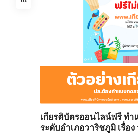
เกียรติบัตรออนไลน์ฟรี
ทำแบ
ระดับอำเภอวาริชภูมิ เรื่อง