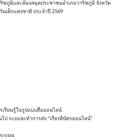
ริชภูมิและห้องสมุดประชาชนอำเภอวาริชภูมิ จังหวัด
ันเด็กแห่งชาติ ประจำปี 2569
เรียนรู้ในรูปแบบสื่อออนไลน์
 ระบบจะทำการส่ง “เกียรติบัตรออนไลน์”
 คะแนน