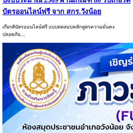
ปีงบประมาณ 2569 ผ่านเกณฑ์ 80 รับเกียรติ
บัตรออนไลน์ฟรี จาก สกร.วังน้อย
เกียรติบัตรออนไลน์ฟรี แบบทดสอบหลักสูตรความมั่นคง
ปลอดภัย…