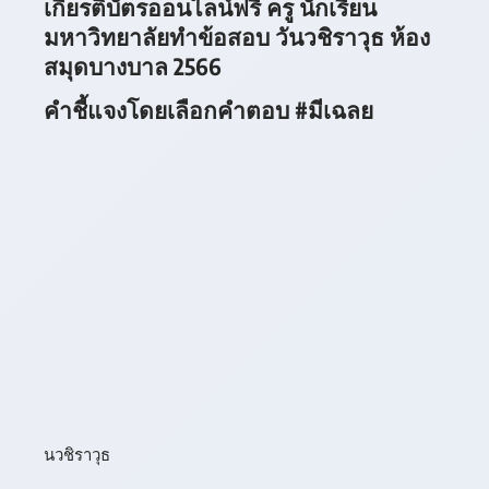
เกียรติบัตรออนไลน์ฟรี ครู นักเรียน
มหาวิทยาลัยทำข้อสอบ วันวชิราวุธ ห้อง
สมุดบางบาล 2566
คำชี้แจงโดยเลือกคำตอบ #มีเฉลย
นวชิราวุธ