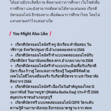
ได้อย่างมีประสิทธิภาพ ติดตามข่าวการศึกษา เว็บไซต์เพื่อ
การศึกษา และยังสามารถติดตามได้ทางแฟนเพจ เกียรติ
บัตรออนไลน์ อีกช่องทาง เพื่อพัฒนาการศึกษาไทย โดยไม่
แสวงหาผลกำไรแต่อย่างใด
You Might Also Like
เกียรติบัตรออนไลน์ฟรี ครู นักเรียน ทำข้อสอบ วัน
วชิราวุธ จังหวัดปทุมธานี อำเภอคลองหลวง 2566
เกียรติบัตรออนไลน์ฟรี ทำแบบทดสอบออนไลน์รับ
เกียรติบัตร วันอานันทมหิดล สกร.อำเภอบางบาล 2568
เกียรติบัตรออนไลน์ฟรี ทำแบบประเมินเพื่อรับเกียรติ
บัตร เรื่อง ก้าวสู่ โลกแห่งการเรียนรู้ ในยุคดิจิทัลด้วย
เทคโนโลยีโลกเสมือนจริง รับกียรติบัตรจาก มหาวิทยาลัย
ศิลปากร 2566
เกียรติบัตรออนไลน์ฟรี เนื่องในวันสำคัญของไทย 12
กุมภาพันธ์ วันมาฆบูชา (Makha Bucha Day) ประจำปี 2568
สมุดประชาชนอำเภอกุยบุรี
เกียรติบัตรฟรี แบบทดสอบออนไลน์ CEFR วัดระดับ
ความรู้ด้านภาษาอังกฤษ อิงกรอบมาตรฐาน จาก สมพ