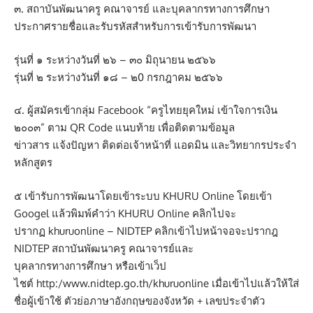
๓. สถาบันพัฒนาครู คณาจารย์ และบุคลากรทางการศึกษา
ประกาศรายชื่อและรับรหัสสำหรับการเข้ารับการพัฒนา
รุ่นที่ ๑ ระหว่างวันที่ ๒๖ – ๓๐ มิถุนายน ๒๕๖๖
รุ่นที่ ๒ ระหว่างวันที่ ๑๘ – ๒0 กรกฎาคม ๒๕๖๖
๔. ผู้สมัครเข้ากลุ่ม Facebook “ครูไทยยุคใหม่ เข้าใจการเงิน
๒๐๐๓” ตาม QR Code แนบท้าย เพื่อติดตามข้อมูล
ข่าวสาร แจ้งปัญหา ติดต่อเจ้าหน้าที่ แอดมิน และวิทยากรประจำ
หลักสูตร
๕ เข้ารับการพัฒนาโดยเข้าระบบ KHURU Online โดยเข้า
Googel แล้วพิมพ์คำว่า KHURU Online คลิกไปจะ
ปรากฏ khuruonline – NIDTEP คลิกเข้าไปหน้าจอจะปรากฎ
NIDTEP สถาบันพัฒนาครู คณาจารย์และ
บุคลากรทางการศึกษา หรือเข้าเว็ป
ไชต์
http:/www.nidtep.go.th/khuruonline
เมื่อเข้าไปแล้วให้ใส่
ชื่อผู้เข้าใช้ ตัวย่อภาษาอังกฤษของจังหวัด + เลขประจำตัว