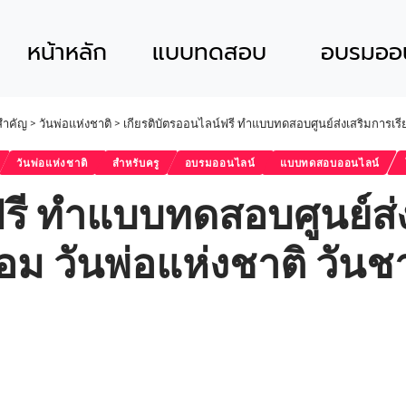
หน้าหลัก
แบบทดสอบ
อบรมออน
นสำคัญ
>
วันพ่อแห่งชาติ
>
เกียรติบัตรออนไลน์ฟรี ทำแบบทดสอบศูนย์ส่งเสริมการเรียน
วันพ่อแห่งชาติ
สำหรับครู
อบรมออนไลน์
แบบทดสอบออนไลน์
รี ทำแบบทดสอบศูนย์ส่งเ
อม วันพ่อแห่งชาติ วันช