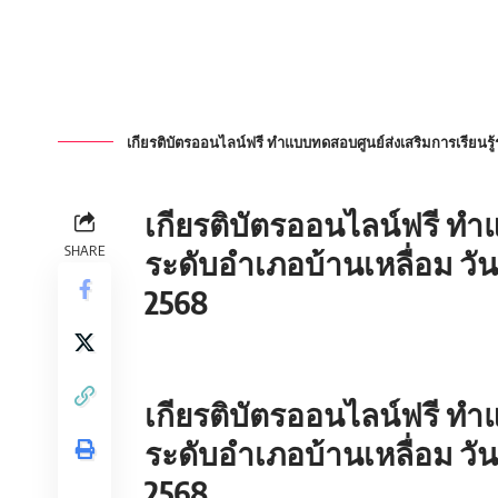
เกียรติบัตรออนไลน์ฟรี ทำแบบทดสอบศูนย์ส่งเสริมการเรียนรู้ร
เกียรติบัตรออนไลน์ฟรี
ทำแบ
SHARE
ระดับอำเภอบ้านเหลื่อม วัน
2568
เกียรติบัตรออนไลน์ฟรี ทำ
ระดับอำเภอบ้านเหลื่อม วัน
2568