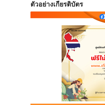
ตัวอย่างเกียรติบัตร