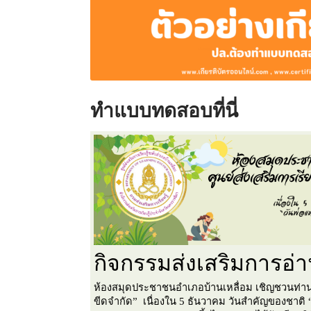
ทำแบบทดสอบที่นี่