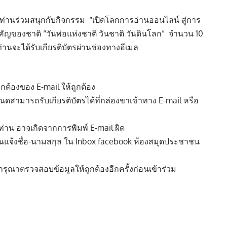
่านร่วมสนุกกับกิจกรรม “เปิดโลกการอ่านออนไลน์ สู่การ
สำคัญของชาติ “วันพ่อแห่งชาติ วันชาติ วันดินโลก” จำนวน 10
่านจะได้รับเกียรติบัตรผ่านช่องทางอีเมล
องของ E-mail ให้ถูกต้อง
ามารถรับเกียรติบัตรได้ที่กล่องขาเข้าทาง E-mail หรือ
่าน อาจเกิดจากการพิมพ์ E-mail ผิด
านแจ้งชื่อ-นามสกุล ใน Inbox facebook ห้องสมุดประชาชน
ุณาตรวจสอบข้อมูลให้ถูกต้องอีกครั้งก่อนเข้าร่วม