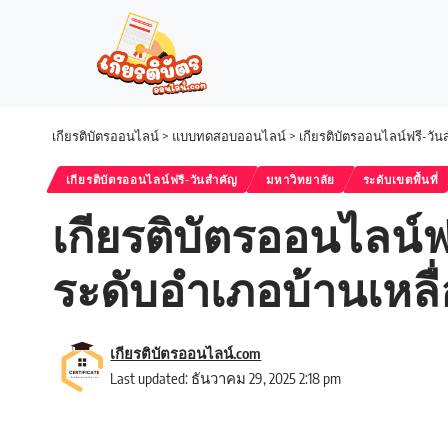
เกียรติบัตรออนไลน์
>
แบบทดสอบออนไลน์
>
เกียรติบัตรออนไลน์ฟรี-วั
เกียรติบัตรออนไลน์ฟรี-วันสำคัญ
มหาวิทยาลัย
ระดับเขตพื้นที่
เกียรติบัตรออนไลน์ฟ
ระดับอำเภอบ้านเหลื่
เกียรติบัตรออนไลน์.com
Last updated: ธันวาคม 29, 2025 2:18 pm