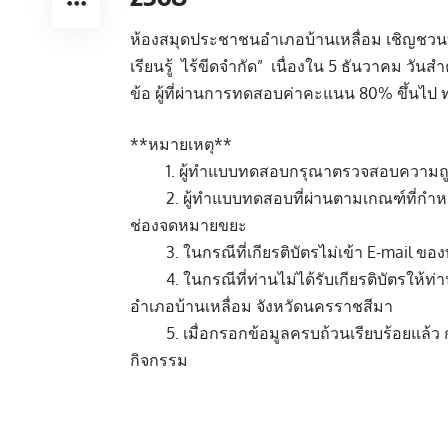
ห้องสมุดประชาชนอำเภอบ้านเหลื่อม เชิญชวนท
เรียนรู้ ไร้ขีดจำกัด” เนื่องใน 5 ธันวาคม วัน
ข้อ ผู้ที่ผ่านการทดสอบค่าคะแนน 80% ขึ้นไป ท
**หมายเหตุ**
1. ผู้ทำแบบทดสอบกรุณาตรวจสอบความถูกต้
2. ผู้ทำแบบทดสอบที่ผ่านตามเกณฑ์ที่กำหนดส
ช่องจดหมายขยะ
3. ในกรณีที่เกียรติบัตรไม่เข้า E-mail ของท
4. ในกรณีที่ท่านไม่ได้รับเกียรติบัตรให้ท่
อำเภอบ้านเหลื่อม จังหวัดนครราชสีมา
5. เมื่อกรอกข้อมูลครบถ้วนเรียบร้อยแล้ว กร
กิจกรรม