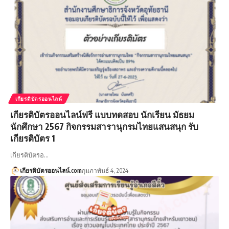
เกียรติบัตรออนไลน์
เกียรติบัตรออนไลน์ฟรี แบบทดสอบ นักเรียน มัธยม
นักศึกษา 2567 กิจกรรมสารานุกรมไทยแสนสนุก รับ
เกียรติบัตร 1
เกียรติบัตรอ…
เกียรติบัตรออนไลน์.com
กุมภาพันธ์ 4, 2024