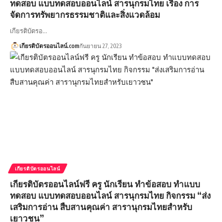
ทดสอบ แบบทดสอบออนไลน์ สารนุกรมไทย เรื่อง การ
จัดการทรัพยากรธรรมชาติและสิ่งแวดล้อม
เกียรติบัตรอ…
เกียรติบัตรออนไลน์.com
กันยายน 27, 2023
เกียรติบัตรออนไลน์
เกียรติบัตรออนไลน์ฟรี ครู นักเรียน ทำข้อสอบ ทำแบบ
ทดสอบ แบบทดสอบออนไลน์ สารนุกรมไทย กิจกรรม “ส่ง
เสริมการอ่าน สืบสานคุณค่า สารานุกรมไทยสำหรับ
เยาวชน”