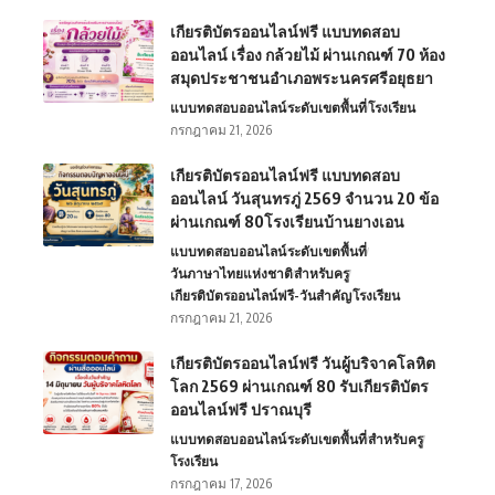
เกียรติบัตรออนไลน์ฟรี แบบทดสอบ
ออนไลน์ เรื่อง กล้วยไม้ ผ่านเกณฑ์ 70 ห้อง
สมุดประชาชนอำเภอพระนครศรีอยุธยา
แบบทดสอบออนไลน์
ระดับเขตพื้นที่
โรงเรียน
กรกฎาคม 21, 2026
เกียรติบัตรออนไลน์ฟรี แบบทดสอบ
ออนไลน์ วันสุนทรภู่ 2569 จำนวน 20 ข้อ
ผ่านเกณฑ์ 80โรงเรียนบ้านยางเอน
แบบทดสอบออนไลน์
ระดับเขตพื้นที่
วันภาษาไทยแห่งชาติ
สำหรับครู
เกียรติบัตรออนไลน์ฟรี-วันสำคัญ
โรงเรียน
กรกฎาคม 21, 2026
เกียรติบัตรออนไลน์ฟรี วันผู้บริจาคโลหิต
โลก 2569 ผ่านเกณฑ์ 80 รับเกียรติบัตร
ออนไลน์ฟรี ปราณบุรี
แบบทดสอบออนไลน์
ระดับเขตพื้นที่
สำหรับครู
โรงเรียน
กรกฎาคม 17, 2026