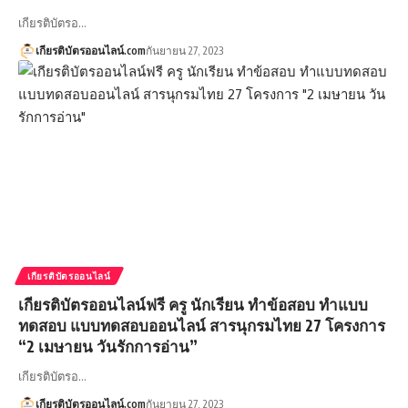
เกียรติบัตรอ…
เกียรติบัตรออนไลน์.com
กันยายน 27, 2023
เกียรติบัตรออนไลน์
เกียรติบัตรออนไลน์ฟรี ครู นักเรียน ทำข้อสอบ ทำแบบ
ทดสอบ แบบทดสอบออนไลน์ สารนุกรมไทย 27 โครงการ
“2 เมษายน วันรักการอ่าน”
เกียรติบัตรอ…
เกียรติบัตรออนไลน์.com
กันยายน 27, 2023