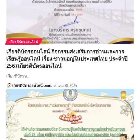
เกียรติบัตรออนไลน์
เกียรติบัตรออนไลน์ กิจกรรมส่งเสริมการอ่านและการ
เรียนรู้ออนไลน์ เรื่อง ชาวมอญในประเทศไทย ประจำปี
2567เกียรติบัตรออนไลน์
เกียรติบัตรอ…
เกียรติบัตรออนไลน์.com
มกราคม 28, 2024