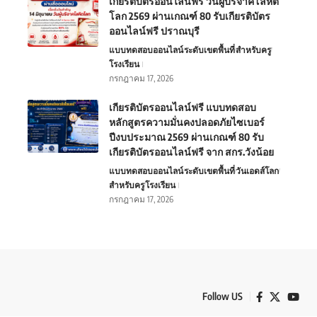
เกียรติบัตรออนไลน์ฟรี วันผู้บริจาคโลหิต
โลก 2569 ผ่านเกณฑ์ 80 รับเกียรติบัตร
ออนไลน์ฟรี ปราณบุรี
แบบทดสอบออนไลน์
ระดับเขตพื้นที่
สำหรับครู
โรงเรียน
กรกฎาคม 17, 2026
เกียรติบัตรออนไลน์ฟรี แบบทดสอบ
หลักสูตรความมั่นคงปลอดภัยไซเบอร์
ปีงบประมาณ 2569 ผ่านเกณฑ์ 80 รับ
เกียรติบัตรออนไลน์ฟรี จาก สกร.วังน้อย
แบบทดสอบออนไลน์
ระดับเขตพื้นที่
วันเอดส์โลก
สำหรับครู
โรงเรียน
กรกฎาคม 17, 2026
Follow US