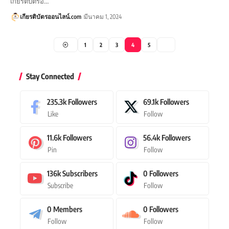
เกียรติบัตรอ…
เกียรติบัตรออนไลน์.com
มีนาคม 1, 2024
1
2
3
4
5
Stay Connected
235.3k
Followers
69.1k
Followers
Like
Follow
11.6k
Followers
56.4k
Followers
Pin
Follow
136k
Subscribers
0
Followers
Subscribe
Follow
0
Members
0
Followers
Follow
Follow