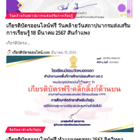
วันคล้ายวันสถาปนากรมส่งเสริมการเรียนรู้
เกียรติบัตรออนไลน์ฟรี วันคล้ายวันสถาปนากรมส่งเสริม
การเรียนรู้ 18 มีนาคม 2567 สันกำแพง
เกียรติบัตรอ…
เกียรติบัตรออนไลน์.com
มีนาคม 19, 2024
จิตวิทยาสำหรับวัยรุ่น
เกียรติบัตรออนไลน์ฟรี ทำแบบทดสอบ 2567 จิตวิทยา