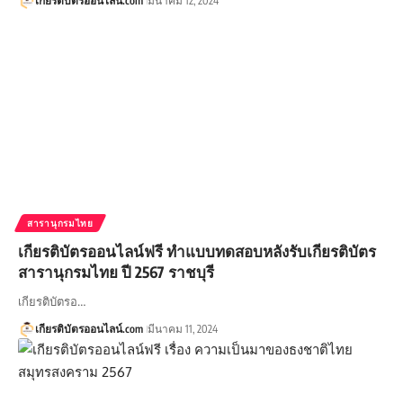
เกียรติบัตรออนไลน์.com
มีนาคม 12, 2024
สารานุกรมไทย
เกียรติบัตรออนไลน์ฟรี ทำแบบทดสอบหลังรับเกียรติบัตร
สารานุกรมไทย ปี 2567 ราชบุรี
เกียรติบัตรอ…
เกียรติบัตรออนไลน์.com
มีนาคม 11, 2024