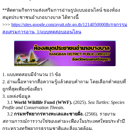
**ติดตามกิจกรรมส่งเสริมการอ่านรูปแบบออนไลน์ ของห้อง
สมุดประชาชนอำเภอบางบาล ได้ทางนี้
>>>
https://sites.google.com/ayutt.nfe.go.th/1214050000lb/กจกรรม
สงเสรมการอาน_1/แบบทดสอบออนไลน
1. แบบทดสอบมีจำนวน 15 ข้อ
2. อ่านเนื้อหาจากสื่อความรู้แล้วตอบคำถาม โดยเลือกคำตอบที่
ถูกที่สุดเพียงข้อเดียว
3. แหล่งข้อมูล
3.1
World Wildlife Fund (WWF).
(2025).
Sea Turtles: Species
Profile and Conservation Threats
.
3.2
กรมทรัพยากรทางทะเลและชายฝั่ง.
(2566).
รายงาน
สถานการณ์การวางไข่ของเต่ามะเฟืองในประเทศไทยประจำปี
.
กระทรวงทรัพยากรธรรมชาติและสิ่งแวดล้อม.