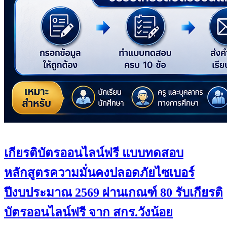
เกียรติบัตรออนไลน์ฟรี แบบทดสอบ
หลักสูตรความมั่นคงปลอดภัยไซเบอร์
ปีงบประมาณ 2569 ผ่านเกณฑ์ 80 รับเกียรติ
บัตรออนไลน์ฟรี จาก สกร.วังน้อย