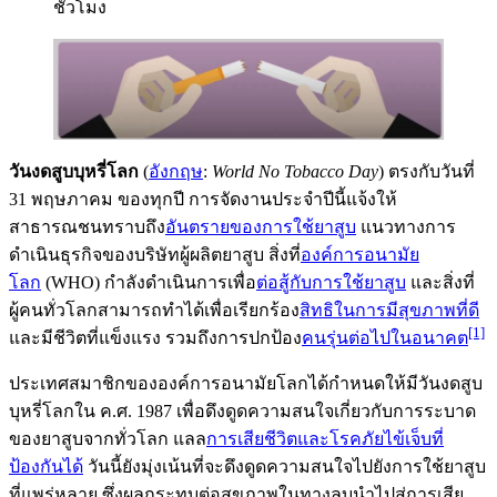
ชั่วโมง
วันงดสูบบุหรี่โลก
(
อังกฤษ
:
World No Tobacco Day
) ตรงกับวันที่
31 พฤษภาคม ของทุกปี การจัดงานประจำปีนี้แจ้งให้
สาธารณชนทราบถึง
อันตรายของการใช้ยาสูบ
แนวทางการ
ดำเนินธุรกิจของบริษัทผู้ผลิตยาสูบ สิ่งที่
องค์การอนามัย
โลก
(WHO) กำลังดำเนินการเพื่อ
ต่อสู้กับการใช้ยาสูบ
และสิ่งที่
ผู้คนทั่วโลกสามารถทำได้เพื่อเรียกร้อง
สิทธิในการมีสุขภาพที่ดี
[1]
และมีชีวิตที่แข็งแรง รวมถึงการปกป้อง
คนรุ่นต่อไปในอนาคต
ประเทศสมาชิกขององค์การอนามัยโลกได้กำหนดให้มีวันงดสูบ
บุหรี่โลกใน ค.ศ. 1987 เพื่อดึงดูดความสนใจเกี่ยวกับการระบาด
ของยาสูบจากทั่วโลก แลล
การเสียชีวิตและโรคภัยไข้เจ็บที่
ป้องกันได้
วันนี้ยังมุ่งเน้นที่จะดึงดูดความสนใจไปยังการใช้ยาสูบ
ที่แพร่หลาย ซึ่งผลกระทบต่อสุขภาพในทางลบนำไปสู่การเสีย