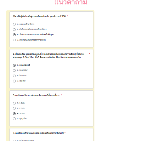
แนวคำถาม