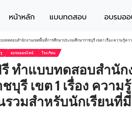
หน้าหลัก
แบบทดสอบ
อบรมออน
ดสอบสำนักงานเขตพื้นที่การศึกษาประถมศึกษาราชบุรี เขต 1 เรื่อง ความรู้ความเข้าใจหลักสูตร
รู
อบรมออนไลน์
โรงเรียน
ฟรี ทำแบบทดสอบสำนักง
ุรี เขต 1 เรื่อง ความร
นรวมสำหรับนักเรียนที่