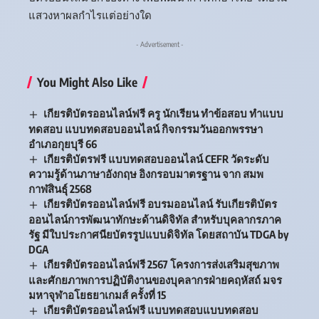
แสวงหาผลกำไรแต่อย่างใด
- Advertisement -
You Might Also Like
เกียรติบัตรออนไลน์ฟรี ครู นักเรียน ทำข้อสอบ ทำแบบ
ทดสอบ แบบทดสอบออนไลน์ กิจกรรมวันออกพรรษา
อำเภอกุยบุรี 66
เกียรติบัตรฟรี แบบทดสอบออนไลน์ CEFR วัดระดับ
ความรู้ด้านภาษาอังกฤษ อิงกรอบมาตรฐาน จาก สมพ
กาฬสินธุ์ 2568
เกียรติบัตรออนไลน์ฟรี อบรมออนไลน์ รับเกียรติบัตร
ออนไลน์การพัฒนาทักษะด้านดิจิทัล สำหรับบุคลากรภาค
รัฐ มีใบประกาศนียบัตรรูปแบบดิจิทัล โดยสถาบัน TDGA by
DGA
เกียรติบัตรออนไลน์ฟรี 2567 โครงการส่งเสริมสุขภาพ
และศักยภาพการปฏิบัติงานของบุคลากรฝ่ายคฤหัสถ์ มจร
มหาจุฬาอโยธยาเกมส์ ครั้งที่ 15
เกียรติบัตรออนไลน์ฟรี แบบทดสอบแบบทดสอบ