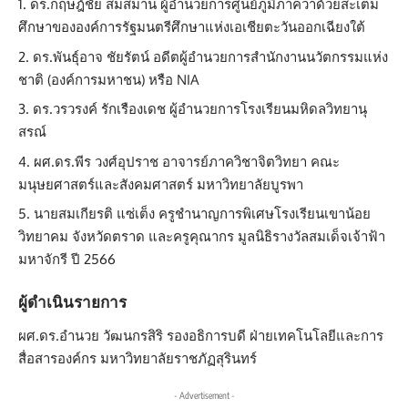
ดร.กฤษฎ์ชัย สมสมาน ผู้อำนวยการศูนย์ภูมิภาคว่าด้วยสะเต็ม
ศึกษาขององค์การรัฐมนตรีศึกษาแห่งเอเชียตะวันออกเฉียงใต้
ดร.พันธุ์อาจ ชัยรัตน์ อดีตผู้อำนวยการสำนักงานนวัตกรรมแห่ง
ชาติ (องค์การมหาชน) หรือ NIA
ดร.วรวรงค์ รักเรืองเดช ผู้อำนวยการโรงเรียนมหิดลวิทยานุ
สรณ์
ผศ.ดร.พีร วงศ์อุปราช อาจารย์ภาควิชาจิตวิทยา คณะ
มนุษยศาสตร์และสังคมศาสตร์ มหาวิทยาลัยบูรพา
นายสมเกียรติ แซ่เต็ง ครูชำนาญการพิเศษโรงเรียนเขาน้อย
วิทยาคม จังหวัดตราด และครูคุณากร มูลนิธิรางวัลสมเด็จเจ้าฟ้า
มหาจักรี ปี 2566
ผู้ดำเนินรายการ
ผศ.ดร.อำนวย วัฒนกรสิริ รองอธิการบดี ฝ่ายเทคโนโลยีและการ
สื่อสารองค์กร มหาวิทยาลัยราชภัฏสุรินทร์
- Advertisement -