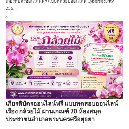
เกียรติบัตรออนไลน์ฟรี แบบทดสอบออนไลน์ Cybersecurity
256…
เกียรติบัตรออนไลน์ฟรี แบบทดสอบออนไลน์
เรื่อง กล้วยไม้ ผ่านเกณฑ์ 70 ห้องสมุด
ประชาชนอำเภอพระนครศรีอยุธยา