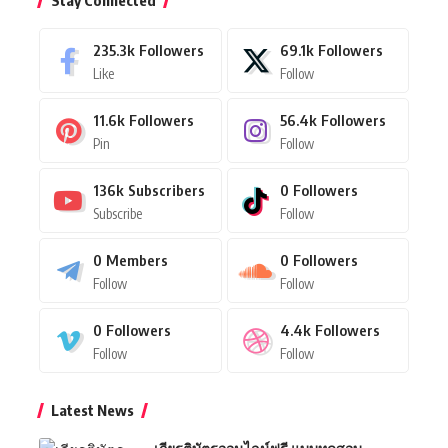
Stay Connected
235.3k
Followers
69.1k
Followers
Like
Follow
11.6k
Followers
56.4k
Followers
Pin
Follow
136k
Subscribers
0
Followers
Subscribe
Follow
0
Members
0
Followers
Follow
Follow
0
Followers
4.4k
Followers
Follow
Follow
Latest News