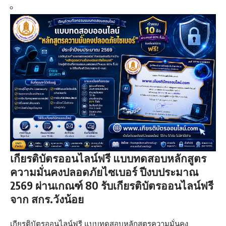
เกียรติบัตรออนไลน์ฟรี แบบทดสอบหลักสูตร
ความมั่นคงปลอดภัยไซเบอร์ ปีงบประมาณ
2569 ผ่านเกณฑ์ 80 รับเกียรติบัตรออนไลน์ฟรี
จาก สกร.วังน้อย
เกียรติบัตรออนไลน์ฟรี แบบทดสอบหลักสูตรความมั่นคง