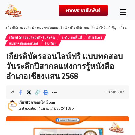
ฝากประชาสัมพันธ์
เกียรติบัตรออนไลน์
>
แบบทดสอบออนไลน์
>
เกียรติบัตรออนไลน์ฟรี-วันสำคัญ
>
เกียรติบัตรออนไลน์ฟรี แบบทดสอบวันระลึกปีสากลแห่งการรู้หนังสือ อำเภอเชียงแสน 2568
เกียรติบัตรออนไลน์ฟรี-วันสำคัญ
ระดับเขตพื้นที่
สำหรับครู
แบบทดสอบออนไลน์
โรงเรียน
เกียรติบัตรออนไลน์ฟรี แบบทดสอบ
วันระลึกปีสากลแห่งการรู้หนังสือ
อำเภอเชียงแสน 2568
0 Min Read
เกียรติบัตรออนไลน์.com
Last updated: กันยายน 12, 2025 11:58 pm