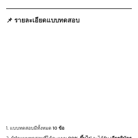
📌 รายละเอียดแบบทดสอบ
แบบทดสอบมีทั้งหมด
10 ข้อ