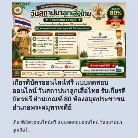
เกียรติบัตรออนไลน์ฟรี แบบทดสอบ
ออนไลน์ วันสถาปนาลูกเสือไทย รับเกียรติ
บัตรฟรี ผ่านเกณฑ์ 80 ห้องสมุดประชาชน
อำเภอพระสมุทรเจดีย์
เกียรติบัตรออนไลน์ฟรี แบบทดสอบออนไลน์ วันสถาปนา
ลูกเสือไ…