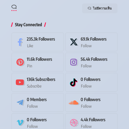
ไม่มีความเห็น
Stay Connected
235.3k
Followers
69.1k
Followers
Like
Follow
11.6k
Followers
56.4k
Followers
Pin
Follow
136k
Subscribers
0
Followers
Subscribe
Follow
0
Members
0
Followers
Follow
Follow
0
Followers
4.4k
Followers
Follow
Follow