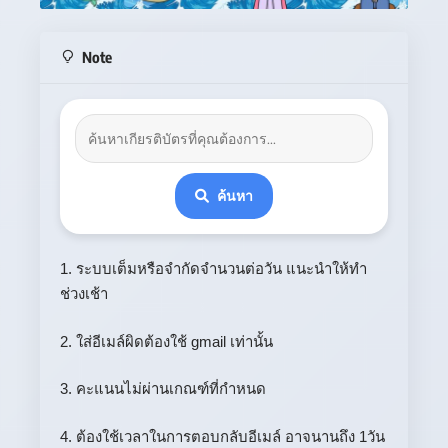
Note
ค้นหา
1. ระบบเต็มหรือจำกัดจำนวนต่อวัน แนะนำให้ทำ
ช่วงเช้า
2. ใส่อีเมล์ผิดต้องใช้ gmail เท่านั้น
3. คะแนนไม่ผ่านเกณฑ์ที่กำหนด
4. ต้องใช้เวลาในการตอบกลับอีเมล์ อาจนานถึง 1วัน