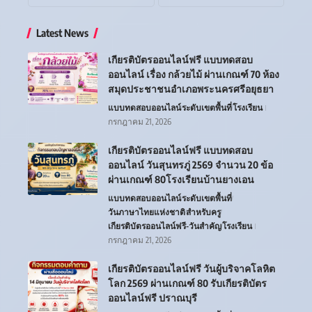
Latest News
เกียรติบัตรออนไลน์ฟรี แบบทดสอบ
ออนไลน์ เรื่อง กล้วยไม้ ผ่านเกณฑ์ 70 ห้อง
สมุดประชาชนอำเภอพระนครศรีอยุธยา
แบบทดสอบออนไลน์
ระดับเขตพื้นที่
โรงเรียน
กรกฎาคม 21, 2026
เกียรติบัตรออนไลน์ฟรี แบบทดสอบ
ออนไลน์ วันสุนทรภู่ 2569 จำนวน 20 ข้อ
ผ่านเกณฑ์ 80โรงเรียนบ้านยางเอน
แบบทดสอบออนไลน์
ระดับเขตพื้นที่
วันภาษาไทยแห่งชาติ
สำหรับครู
เกียรติบัตรออนไลน์ฟรี-วันสำคัญ
โรงเรียน
กรกฎาคม 21, 2026
เกียรติบัตรออนไลน์ฟรี วันผู้บริจาคโลหิต
โลก 2569 ผ่านเกณฑ์ 80 รับเกียรติบัตร
ออนไลน์ฟรี ปราณบุรี