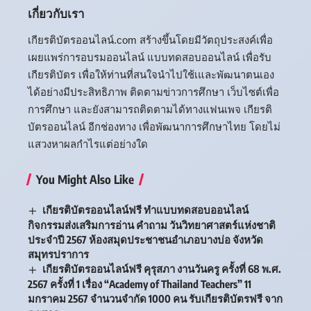
เกี่ยวกับเรา
เกียรติบัตรออนไลน์.com สร้างขึ้นโดยมีวัตถุประสงค์เพื่อ
เผยแพร่การอบรมออนไลน์ แบบทดสอบออนไลน์ เพื่อรับ
เกียรติบัตร เพื่อให้ท่านที่สนใจนำไปใช้เและพัฒนาตนเอง
ได้อย่างมีประสิทธิภาพ ติดตามข่าวการศึกษา เว็บไซต์เพื่อ
การศึกษา และยังสามารถติดตามได้ทางแฟนเพจ เกียรติ
บัตรออนไลน์ อีกช่องทาง เพื่อพัฒนาการศึกษาไทย โดยไม่
แสวงหาผลกำไรแต่อย่างใด
You Might Also Like
เกียรติบัตรออนไลน์ฟรี ทำแบบทดสอบออนไลน์
กิจกรรมส่งเสริมการอ่าน คำถาม วันวิทยาศาสตร์แห่งชาติ
ประจำปี 2567 ห้องสมุดประชาชนอำเภอบางบ่อ จังหวัด
สมุทรปราการ
เกียรติบัตรออนไลน์ฟรี คุรุสภา งานวันครู ครั้งที่ 68 พ.ศ.
2567 ครั้งที่ 1 เรื่อง “Academy of Thailand Teachers” 11
มกราคม 2567 จำนวนจำกัด 1000 คน รับเกียรติบัตรฟรี จาก