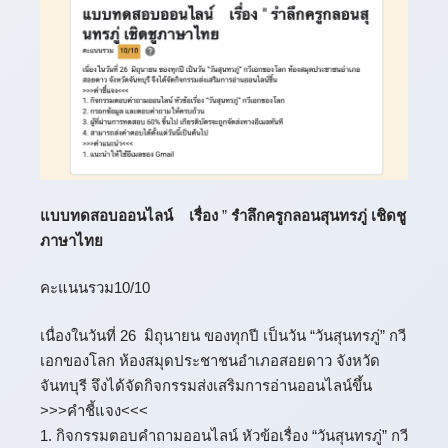
แบบทดสอบออนไลน์ เรื่อง
”
รําลึกครูกลอนสุนท รภู่
เชิดชู
ภาษาไทย
คะแนนรวม10/10
เนื่องในวันที่ 26 มิถุนายน ของทุกปี เป็นวัน “วันสุนทรภู่” กวี
เอกของโลก ห้องสมุดประชาชนอำเภอสอยดาว จังหวัด
จันทบุรี จึงได้จัดกิจกรรมส่งเสริมการอ่านออนไลน์ขึ้น
>>>คำชี้แจง<<<
1. กิจกรรมตอบคำถามออนไลน์ หัวข้อเรื่อง “วันสุนทรภู่” กวี