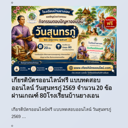
เกียรติบัตรออนไลน์ฟรี แบบทดสอบ
ออนไลน์ วันสุนทรภู่ 2569 จำนวน 20 ข้อ
ผ่านเกณฑ์ 80โรงเรียนบ้านยางเอน
เกียรติบัตรออนไลน์ฟรี แบบทดสอบออนไลน์ วันสุนทรภู่
2569 …