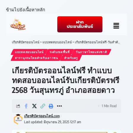
ข้ามไปยังเนื้อหาหลัก
ฝาก
ประชาสัมพันธ์
เกียรติบัตรออนไลน์
>
แบบทดสอบออนไลน์
>
เกียรติบัตรออนไลน์ฟรี-วันสำคัญ
>
วันภา
แบบทดสอบออนไลน์
ระดับเขตพื้นที่
วันภาษาไทยแห่งชาติ
สารานุกรมไทยสำหรับเยาวชน
สำหรับครู
เกียรติบัตรออนไลน์ฟรี ทำแบบ
ทดสอบออนไลน์รับเกียรติบัตรฟรี
2568 วันสุนทรภู่ อำเภอสอยดาว
1 Min Read
เกียรติบัตรออนไลน์.com
Last updated: มิถุนายน 29, 2025 12:17 am