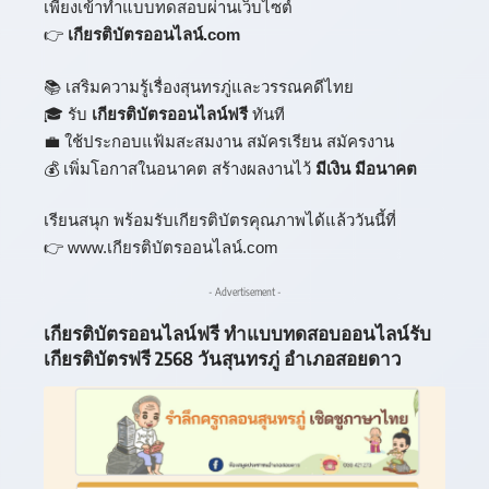
เพียงเข้าทำแบบทดสอบผ่านเว็บไซต์
👉
เกียรติบัตรออนไลน์.com
📚 เสริมความรู้เรื่องสุนทรภู่และวรรณคดีไทย
🎓 รับ
เกียรติบัตรออนไลน์ฟรี
ทันที
💼 ใช้ประกอบแฟ้มสะสมงาน สมัครเรียน สมัครงาน
💰 เพิ่มโอกาสในอนาคต สร้างผลงานไว้
มีเงิน มีอนาคต
เรียนสนุก พร้อมรับเกียรติบัตรคุณภาพได้แล้ววันนี้ที่
👉
www.เกียรติบัตรออนไลน์.com
- Advertisement -
เกียรติบัตรออนไลน์ฟรี ทำแบบทดสอบออนไลน์รับ
เกียรติบัตรฟรี 2568 วันสุนทรภู่ อำเภอสอยดาว