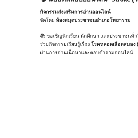
กิจกรรมส่งเสริมการอ่านออนไลน์
จัดโดย
ห้องสมุดประชาชนอำเภอโพธาราม
📚 ขอเชิญนักเรียน นักศึกษา และประชาชนทั่ว
ร่วมกิจกรรมเรียนรู้เรื่อง
โรคหลอดเลือดสมอง (
ผ่านการอ่านเนื้อหาและตอบคำถามออนไลน์