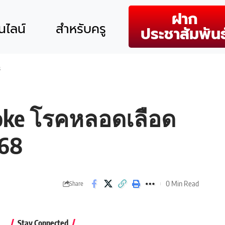
ฝาก
ไลน์
สำหรับครู
ประชาสัมพันธ
8
roke โรคหลอดเลือด
68
0 Min Read
Share
Stay Connected