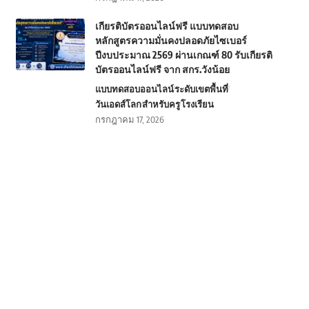
เกียรติบัตรออนไลน์ฟรี แบบทดสอบ
หลักสูตรความมั่นคงปลอดภัยไซเบอร์
ปีงบประมาณ 2569 ผ่านเกณฑ์ 80 รับเกียรติ
บัตรออนไลน์ฟรี จาก สกร.วังน้อย
แบบทดสอบออนไลน์
ระดับเขตพื้นที่
วันเอดส์โลก
สำหรับครู
โรงเรียน
กรกฎาคม 17, 2026