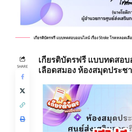
เกียรติบัตรฟรี แบบทดสอบออนไลน์ เรื่อง Stroke โรคหลอด
เกียรติบัตรฟรี แบบทดสอบอ
SHARE
เลือดสมอง ห้องสมุดประ