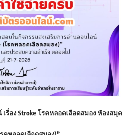
 เรื่อง Stroke โรคหลอดเลือดสมอง ห้องสมุด
โรคหลอดเลือดสมอง)”