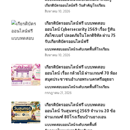
เกียรติบัตรออนไลน์ฟรี-วันสำคัญ
โรงเรียน
สิงหาคม 10, 2026
เกียรติบัตรออนไลน์ฟรี แบบทดสอบ
ออนไลน์ Cybersecurity 2569 เรื่อง รู้ทัน
ภัยไซเบอร์ ปลอดภัยในโลกดิจิทัล ผ่าน 75
รับเกียรติบัตรออนไลน์ฟรี
แบบทดสอบออนไลน์
ระดับเขตพื้นที่
โรงเรียน
สิงหาคม 10, 2026
เกียรติบัตรออนไลน์ฟรี แบบทดสอบ
ออนไลน์ เรื่อง กล้วยไม้ ผ่านเกณฑ์ 70 ห้อง
สมุดประชาชนอำเภอพระนครศรีอยุธยา
แบบทดสอบออนไลน์
ระดับเขตพื้นที่
โรงเรียน
กรกฎาคม 21, 2026
เกียรติบัตรออนไลน์ฟรี แบบทดสอบ
ออนไลน์ วันสุนทรภู่ 2569 จำนวน 20 ข้อ
ผ่านเกณฑ์ 80โรงเรียนบ้านยางเอน
แบบทดสอบออนไลน์
ระดับเขตพื้นที่