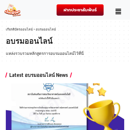
ฝากประชาสัมพันธ์
เกียรติบัตรออนไลน์
>
อบรมออนไลน์
อบรมออนไลน์
แหล่งรวบรวมหลักสูตรการอบรมออนไลน์ไว้ที่นี่
Latest อบรมออนไลน์ News