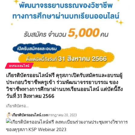
อบรมออนไลน์
เกียรติบัตรออนไลน์ฟรี คุรุสภาเปิดรับสมัครและอบรมผู้
ประกอบวิชาชีพครูเข้า ร่วมพัฒนาจรรยาบรรณ ของ
วิชาชีพทางการศึกษาผ่านบทเรียนออนไลน์ แต่บัดนี้ถึง
วันที่ 31 สิงหาคม 2566
เกียรติบัตรอ…
เกียรติบัตรออนไลน์.com
กรกฎาคม 20, 2023