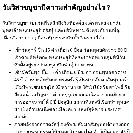
วันวิสาขบูชามีความสำคัญอย่างไร ?
วันวิสาขบูชา เป็นวันที่ระลึกถึงวันที่องค์สมเด็จพระสัมมาสัม
พุทธเจ้าทรงประสูติ ตรัสรู้ และปรินิพพาน ซึ่งตรงกับวันเพ็ญ
เดือนวิสาขมาส (เดือน 6) บรรจบกันทั้ง 3 คราว ได้แก่
เช้าวันศุกร์ ขึ้น 15 ค่ำ เดือน 6 ปีจอ ก่อนพุทธศักราช 80 ปี
เจ้าชายสิทธัตถะ ทรงประสูติที่พระราชอุทยานลุมพินีวัน
ซึ่งตั้งอยู่ระหว่างกรุงกบิลพัสดุ์กับเทวทหะ
เช้ามืดวันพุธ ขึ้น 15 ค่ำ เดือน 6 ปีระกา ก่อนพุทธศักราช
45 ปี เจ้าชายสิทธัตถะ ทรงตรัสรู้เป็นพระสัมมาสัมพุทธเจ้า
เมื่อมีพระชนมายุได้ 35 พรรษา ณ ใต้ร่มไม้ศรีมหาโพธิ์ ริม
ฝั่งแม่น้ำเนรัญชรา ตำบลอุรุเวลาเสนานิคม ภายหลังจาก
การออกผนวชได้ 6 ปี ปัจจุบัน สถานที่แห่งนี้เรียกว่า พุทธค
ยา เป็นตำบลหนึ่งของเมืองคยา แห่งรัฐพิหาร ประเทศ
อินเดีย
ภายหลังจากการตรัสรู้ องค์พระสัมมาสัมพุทธเจ้าทรงออก
ประกาศพระธรรมวินัย และโปรดเวไนยสัตว์เป็นเวลา 45 ปี