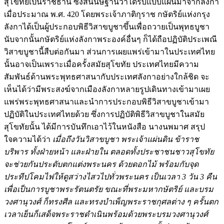
สุโขทัยเป็นราชธานี ซึ่งสันนิษฐานว่าได้รับแบบแผนมาจากลังกา
เมื่อประมาณ พ.ศ. 420 โดยพระเจ้าภาติกุราช กษัตริย์แห่งกรุง
ลังกาได้เป็นผู้ประกอบพิธีวิสาขบูชาขึ้นเพื่อถวายเป็นพุทธบูชา
นับจากนั้นกษัตริย์แห่งลังกาพระองค์อื่นๆ ก็ได้ถือปฏิบัติประเพณี
วิสาขบูชานี้สืบต่อกันมา ส่วนการเผยแพร่เข้ามาในประเทศไทย
นั้นอาจเป็นเพราะเมื่อครั้งสมัยสุโขทัย ประเทศไทยมีความ
สัมพันธ์ด้านพระพุทธศาสนากับประเทศลังกาอย่างใกล้ชิด จะ
เห็นได้ว่ามีพระสงฆ์จากเมืองลังกาหลายรูปเดินทางเข้ามาเผย
แพร่พระพุทธศาสนาและนำการประกอบพิธีวิสาขบูชาเข้ามา
ปฏิบัติในประเทศไทยด้วย ซึ่งการปฏิบัติพิธีวิสาขบูชาในสมัย
สุโขทัยนั้น ได้มีการบันทึกเอาไว้ในหนังสือ นางนพมาศ สรุป
ใจความได้ว่า
เมื่อถึงวันวิสาขบูชา พระเจ้าแผ่นดิน ข้าราช
บริพาร ทั้งฝ่ายหน้า และฝ่ายใน ตลอดทั้งประชาชนชาวสุโขทัย
จะช่วยกันประดับตกแต่งพระนคร ด้วยดอกไม้ พร้อมกับจุด
ประทีปโคมไฟให้ดูสว่างไสวไปทั่วพระนคร เป็นเวลา 3 วัน 3 คืน
เพื่อเป็นการบูชาพระรัตนตรัย ขณะที่พระมหากษัตริย์ และบรม
วงศานุวงศ์ ก็ทรงศีล และทรงบำเพ็ญพระราชกุศลต่าง ๆ ครั้นตก
เวลาเย็นก็เสด็จพระราชดำเนินพร้อมด้วยพระบรมวงศานุวงศ์