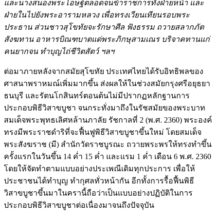
และนางสนองพระโอษฐ์ตลอดจนข้าราชการทั้งฝ่ายหน้า และ
ฝ่ายในไปยังพระอารามหลวง เพื่อทรงเวียนเทียนรอบพระ
ประธาน ส่วนชาวสุโขทัยจะรักษาศีล ฟังธรรม ถวายสลากภัต
สังฆทาน อาหารบิณฑบาตแด่พระภิกษุสามเณร บริจาคทานแก่
คนยากจน ทำบุญไถ่ชีวิตสัตว์ ฯลฯ
ต่อมาภายหลังจากสมัยสุโขทัย ประเทศไทยได้รับอิทธิพลของ
ศาสนาพราหมณ์เพิ่มมากขึ้น ส่งผลให้ในช่วงสมัยกรุงศรีอยุธยา
ธนบุรี และรัตนโกสินทร์ตอนต้นไม่มีปรากฏหลักฐานการ
ประกอบพิธีวิสาขบูชา จนกระทั่งมาถึงในรัชสมัยของพระบาท
สมเด็จพระพุทธเลิศหล้านภาลัย รัชกาลที่ 2 (พ.ศ. 2360) พระองค์
ทรงมีพระราชดำริที่จะฟื้นฟูพิธีวิสาขบูชาขึ้นใหม่ โดยสมเด็จ
พระสังฆราช (มี) สำนักวัดราชบูรณะ ถวายพระพรให้ทรงทำขึ้น
ครั้งแรกในวันขึ้น 14 ค่ำ 15 ค่ำ และแรม 1 ค่ำ เดือน 6 พ.ศ. 2360
โดยให้จัดทำตามแบบอย่างประเพณีเดิมทุกประการ เพื่อให้
ประชาชนได้ทำบุญ ทำกุศลทั่วหน้ากัน อีกทั้งการรื้อฟื้นพิธี
วิสาขบูชาขึ้นมาในครานี้ถือว่าเป็นแบบอย่างปฏิบัติในการ
ประกอบพิธีวิสาขบูชาต่อเนื่องมาจนถึงปัจจุบัน