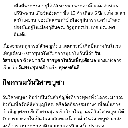
เมื่อมีพระชนมายุได้ 80 พรรษา พระองค์ก็เสด็จดับขันธ
ปรินิพพาน เมื่อวันอังคาร ขึ้น 15 ค่ำ เดือน 6 ปีมะเส็ง ณ สา
ลวโนทยาน ของมัลลกษัตริย์ เมืองกุสินารา แคว้นมัลละ
ปัจจุบันอยู่ในเมืองกุสีนคระ รัฐอุตตรประเทศ ประเทศ
อินเดีย
เนื่องจากเหตุการณ์สำคัญทั้ง 3 เหตุการณ์ เกิดขึ้นตรงกันในวัน
เพ็ญเดือน 6 ชาวพุทธจึงเรียกการบูชาในวันนี้ว่า
วัน
วิสาขบูชา
ซึ่งหมายถึง
การบูชาในวันเพ็ญเดือน 6
บางแห่งอาจ
เรียกว่า
วันพระพุทธเจ้า
หรือ
พุทธชยันตี
กิจกรรมวันวิสาขบูชา
วันวิสาขบูชา ถือว่าเป็นวันสำคัญยิ่งที่ชาวพุทธทั่วโลกจะมารวม
ตัวกันเพื่อจัดพิธีทำบุญใหญ่ หรือจัดกิจกรรมต่างๆ เพื่อเป็นการ
บำเพ็ญกุศลระลึกถึงพระพุทธเจ้า โดยในฐานะที่วันวิสาขบูชาได้
รับการยกย่องให้เป็นวันสำคัญของโลก เมื่อวันวิสาขบูชามาถึง
องค์การสหประชาชาติ ณ มหานครนิวยอร์ก ประเทศ