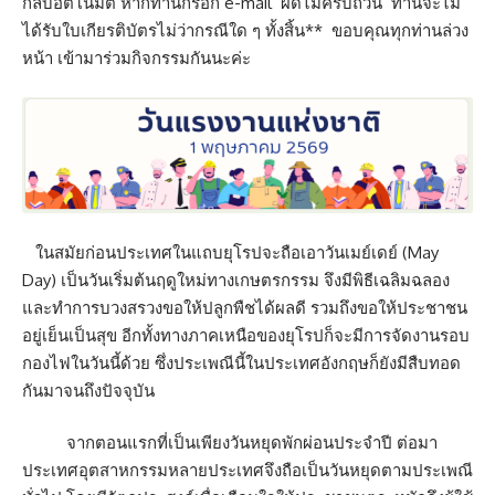
กลับอัตโนมัติ หากท่านกรอก e-mail ผิดไม่ครบถ้วน ท่านจะไม่
ได้รับใบเกียรติบัตรไม่ว่ากรณีใด ๆ ทั้งสิ้น** ขอบคุณทุกท่านล่วง
หน้า เข้ามาร่วมกิจกรรมกันนะค่ะ
ในสมัยก่อนประเทศในแถบยุโรปจะถือเอาวันเมย์เดย์ (May
Day) เป็นวันเริ่มต้นฤดูใหม่ทางเกษตรกรรม จึงมีพิธีเฉลิมฉลอง
และทำการบวงสรวงขอให้ปลูกพืชได้ผลดี รวมถึงขอให้ประชาชน
อยู่เย็นเป็นสุข อีกทั้งทางภาคเหนือของยุโรปก็จะมีการจัดงานรอบ
กองไฟในวันนี้ด้วย ซึ่งประเพณีนี้ในประเทศอังกฤษก็ยังมีสืบทอด
กันมาจนถึงปัจจุบัน
จากตอนแรกที่เป็นเพียงวันหยุดพักผ่อนประจำปี ต่อมา
ประเทศอุตสาหกรรมหลายประเทศจึงถือเป็นวันหยุดตามประเพณี