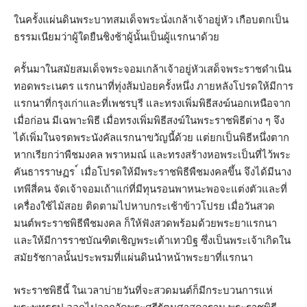
ในครั้งแผ่นดินพระบาทสมเด็จพระนั่งเกล้าเจ้าอยู่หัว เกือบตกเป็น
ธรรมเนียมว่าผู้ใดยืนชิงช้าผู้นั้นเป็นผู้แรกนาด้วย
ครั้นมาในสมัยสมเด็จพระจอมเกล้าเจ้าอยู่หัวเสด็จพระราชดำเนิน
ทอดพระเนตร แรกนาที่ทุ่งส้มป่อยครั้งหนึ่ง ภายหลังโปรดให้มีการ
แรกนาที่กรุงเก่าและที่เพชรบุรี และทรงเพิ่มพิธีสงฆ์นอกเหนือจาก
เมื่อก่อน มีเฉพาะพิธี เมื่อทรงเพิ่มพิธีสงฆ์ในพระราชพิธีต่าง ๆ จึง
ได้เพิ่มในจรดพระนังคัลแรกนาขวัญนี้ด้วย แต่ยกเป็นพิธีหนึ่งตาก
หากเรียกว่าพืชมงคล พราหมณ์ และทรงสร้างหอพระเป็นที่ไว้พระ
คันธารราษฏร ์ เมื่อโปรดให้มีพระราชพิธีพืชมงคลขึ้น จึงได้มีนาง
เทพีสี่คน จัดเจ้าจอมเถ้าแก่ที่มีทุนรอนพาหนะพอจะแต่งตัวและที่
เครื่องใช้ไม้สอย ติดตามไปหาบกระเช้าข้าวโปรย เมื่อวันสวด
มนต์พระราชพิธีพืชมงคล ก็ให้ฟังสวดพร้อมด้วยพระยาแรกนา
และให้มีการราชบัณฑิตเชิญพระเต้าเทวบิฐ ซึ่งเป็นพระเจ้าเกิดใน
สมัยรัชกาลนั้นประพรมที่แผ่นดินนำหน้าพระยาที่แรกนา
พระราชพิธีนี้ ในเวลาบ่ายวันที่จะสวดมนต์ก็มีกระบวนการแห่