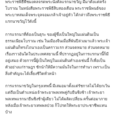
พระราชพิธีพืชมงคลจรดพระนังคัลแรกนาขวัญ มีมาตั้งแต่ครั้ง
โบราณ ในหนังสือพระราชพิธีสิบสองเดือน พระราชนิพนธ์ของ
พระบาทสมเด็จพระจุลจอมเกล้าเจ้าอยู่หัว ได้กล่าวถึงพระราชพิธี
แรกนาขวัญไว้ดังนี้
การแรกนาที่ต้องเป็นธุระ ของผู้ซึ่งเป็นใหญ่ในแผ่นดินเป็น
ธรรมเนียมโบราณ เช่น ในเมืองจีนเมื่อสี่พันปีล่วงมาแล้ว พระเจ้า
แผ่นดินก็ทรงไถนาเองเป็นคราวแรก ส่วนจดหมาย ส่วนจดหมาย
เรื่องราวอันใดในประเทศสยามนี้ ที่ปรากฏอยู่ในการแรกนานี้ก็มี
อยู่เสมอ ด้วยการนี้ผู้เป็นใหญ่ในแผ่นดินทำเองเช่นนี้ ก็เพื่อเป็น
ตัวอย่างแก่ราษฎร ชักนำให้มีความมั่นใจในการทำนา เพราะเป็น
สิ่งสำคัญจะได้เลี้ยงชีวิตทั่วหน้า
การแรกนาขวัญในกรุงเทพนี้ มีเสมอมาตั้งแต่รัชกาลไม่ได้ยกเว้น
แต่ถือเป็นตำแหน่งเจ้าพระยาพลเทพคู่กับยืนชิงช้า เจ้าพระยา
พลเทพแรกนายืนชิงช้าผู้เดียว ไม่ได้ผลัดเปลี่ยน ครั้นต่อมาภาย
หลังเมื่อเจ้าพระยาเทพพลป่วย ก็โปรดให้พระยาประชาชีพแทน
บ้าง