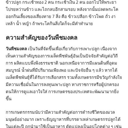
ข้าวปลูก กระเช้า
ทอง
2 คน กระเช้าเงิน 2 คน ออกไปให้พระยา
โปรยหว่านข้าว และไถกลบอีกสามรอบ หลังจากนั้นปลดพระโค
ออกกินเลี้ยงของเสี่ยงทาย 7 สิ่ง คือ ข้าวเปลือก ข้าวโพด ถั่ว งา
เหล้า น้ำ หญ้า ถ้าพระโคกินสิ่งใดก็จะมีคำทำนาย
ความสำคัญของวันพืชมงคล
วันพืชมงคล
เป็นวันที่จัดขึ้นเพื่อเกี่ยวกับการเพาะปลูก เนื่องจาก
เห็นความสำคัญของการเมล็ดพืชพันธุ์อันเป็นปัจจัยสำคัญต่อวิถี
การ ผลิตแบบพึ่งพิงธรรมชาติ นอกเหนือจาการมีแผนดินที่อุดม
สมบูรณ์ น้ำฝนที่มีปริมาณเพียงพอ และปัจจัยอื่น ๆ แล้ว หากได้
เมล็ดพืชพันธุ์ที่ได้รับการเลือกสรร รวมทั้งเกษตรกรมีขวัญกำลังใจ
มีความเชื่อมั่นในการลงทุนเพาะปลูก ทางราชการหรือผู้ปกครอง
ตนให้การดูแลเอาใจใส่ การเกษตรของประเทศจะพัฒนามากยิ่ง
ขึ้น
การเกษตรกรรมนับว่ามีความสำคัญต่อการดำรงชีวิตของมวล
มนุษย์อย่างมาก เพราะธัญญาหารที่บรรดาเหล่าเกษตรกรปลูกได้
ในแต่ละปี ถูกนำมาใช้เป็นอาหาร ดัดแปลงเป็นอุปโภคต่าง ๆ เช่น