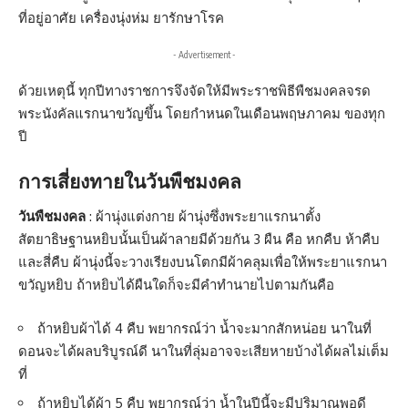
ที่อยู่อาศัย เครื่องนุ่งห่ม ยารักษาโรค
- Advertisement -
ด้วยเหตุนี้ ทุกปีทางราชการจึงจัดให้มีพระราชพิธีพืชมงคลจรด
พระนังคัลแรกนาขวัญขึ้น โดยกำหนดในเดือนพฤษภาคม ของทุก
ปี
การเสี่ยงทายในวันพืชมงคล
วันพืชมงคล
: ผ้านุ่งแต่งกาย ผ้านุ่งซึ่งพระยาแรกนาตั้ง
สัตยาธิษฐานหยิบนั้นเป็นผ้าลายมีด้วยกัน 3 ผืน คือ หกคืบ ห้าคืบ
และสี่คืบ ผ้านุ่งนี้จะวางเรียงบนโตกมีผ้าคลุมเพื่อให้พระยาแรกนา
ขวัญหยิบ ถ้าหยิบได้ผืนใดก็จะมีคำทำนายไปตามกันคือ
ถ้าหยิบผ้าได้ 4 คืบ พยากรณ์ว่า น้ำจะมากสักหน่อย นาในที่
ดอนจะได้ผลบริบูรณ์ดี นาในที่ลุ่มอาจจะเสียหายบ้างได้ผลไม่เต็ม
ที่
ถ้าหยิบได้ผ้า 5 คืบ พยากรณ์ว่า น้ำในปีนี้จะมีปริมาณพอดี