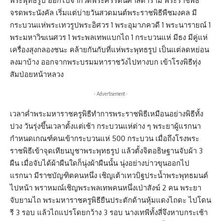
พระพุทธรูป ออกไปจากวัดพระศรีรัตนศาสดาราม พระราชพิธี
จรดพระนังคัล เริ่มแต่บ่ายวันสวดมนต์พระราชพิธีพืชมงคล มี
กระบวนแห่พระเทวรูปพระอิศวร 1 พระอุมาภควดี 1 พระนารายณ์ 1
พระมหาวิฆเนศวร 1 พระพลเทพแบกไถ 1 กระบวนแห่ มีธง มีคู่แห่
เครื่องสุงกลองชนะ คล้ายกันกับที่แห่พระพุทธรูป เป็นแต่ลดหย่อน
ลงมาบ้าง ออกจากพระบรมมหาราชวังไปทางบก เข้าโรงพิธีทุ่ง
สัมป่อยหน้าหลวง
- Advertisement -
เวลาค่ำพระมหาราชครูพิธีทำการพระราชพิธีเหมือนอย่างพิธีทั้ง
ปวง วันรุ่งขึ้นเวลาตั้งแต่เช้า กระบวนแห่ต่าง ๆ พระยาผู้แรกนา
กำหนดเกณฑ์คนเข้ากระบวนแห่ 500 กระบวน เมื่อถึงโรงพระ
ราชพิธีเข้าจุดเทียนบูชาพระพุทธรูป แล้วตั้งจิตอธิษฐานจับผ้า 3
ผืน เมื่อจับได้ผ้าผืนใดก็นุ่งผ้าผืนนั้น นุ่งอย่างบ่าวขุนออกไป
แรกนา มีราชบัญฑิตคนหนึ่ง เชิญเต้าเทวบิฐประน้ำพระพุทธมนต์
ไปหน้า พราหมณ์เชิญพระพลเทพคนหนึ่งเป่าสังฆ์ 2 คน พระยา
จับยามไถ พระมหาราชครูพิธียืนประตักด้านหุ้มแดงไถดะ ไปโดน
รี 3 รอบ แล้วไถแปรโดยกว้าง 3 รอบ นางเทพีทั้งสี่จึงหาบกระเช้า