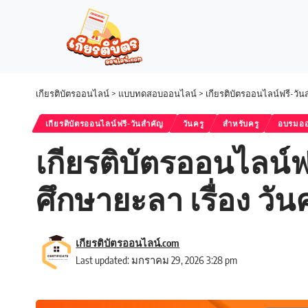
เกียรติบัตรออนไลน์
>
แบบทดสอบออนไลน์
>
เกียรติบัตรออนไลน์ฟรี-วั
เกียรติบัตรออนไลน์ฟรี-วันสำคัญ
วันครู
สำหรับครู
อบรมออ
เกียรติบัตรออนไลน์
ศึกษายะลา เรื่อง วัน
เกียรติบัตรออนไลน์.com
Last updated: มกราคม 29, 2026 3:28 pm