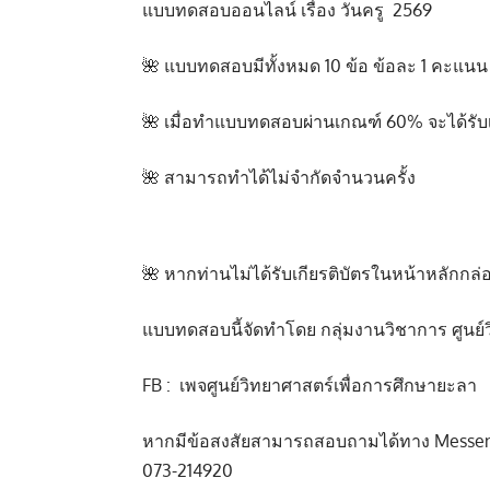
แบบทดสอบออนไลน์ เรื่อง วันครู 2569
🌺 แบบทดสอบมีทั้งหมด 10 ข้อ ข้อละ 1 คะแ
🌺 เมื่อทำแบบทดสอบผ่านเกณฑ์ 60% จะได้รับเก
🌺 สามารถทำได้ไม่จำกัดจำนวนครั้ง
🌺 หากท่านไม่ได้รับเกียรติบัตรในหน้าหล
แบบทดสอบนี้จัดทำโดย กลุ่มงานวิชาการ ศูนย์
FB : เพจศูนย์วิทยาศาสตร์เพื่อการศึกษายะ
หากมีข้อสงสัยสามารถสอบถามได้ทาง Messeng
073-214920