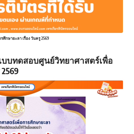
ศึกษายะลา เรื่อง วันครู 2569
บบทดสอบศูนย์วิทยาศาสตร์เพื่อ
ู 2569