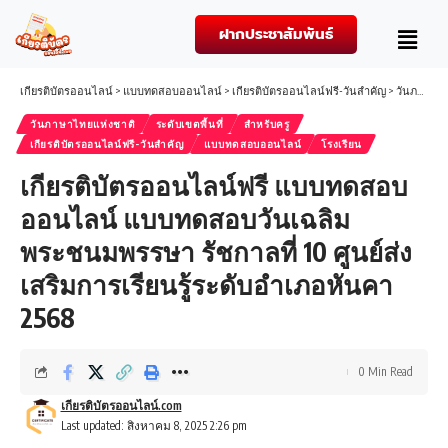
ฝากประชาสัมพันธ์
เกียรติบัตรออนไลน์
>
แบบทดสอบออนไลน์
>
เกียรติบัตรออนไลน์ฟรี-วันสำคัญ
>
วันภาษาไทยแห่งชาติ
วันภาษาไทยแห่งชาติ
ระดับเขตพื้นที่
สำหรับครู
เกียรติบัตรออนไลน์ฟรี-วันสำคัญ
แบบทดสอบออนไลน์
โรงเรียน
เกียรติบัตรออนไลน์ฟรี แบบทดสอบ
ออนไลน์ แบบทดสอบวันเฉลิม
พระชนมพรรษา รัชกาลที่ 10 ศูนย์ส่ง
เสริมการเรียนรู้ระดับอำเภอหันคา
2568
0 Min Read
เกียรติบัตรออนไลน์.com
Last updated: สิงหาคม 8, 2025 2:26 pm