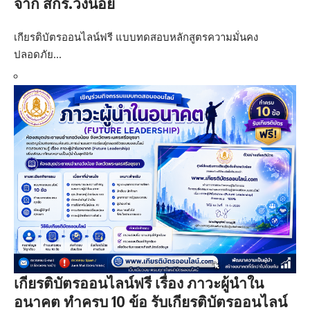
จาก สกร.วังน้อย
เกียรติบัตรออนไลน์ฟรี แบบทดสอบหลักสูตรความมั่นคง
ปลอดภัย…
เกียรติบัตรออนไลน์ฟรี เรื่อง ภาวะผู้นำใน
อนาคต ทำครบ 10 ข้อ รับเกียรติบัตรออนไลน์