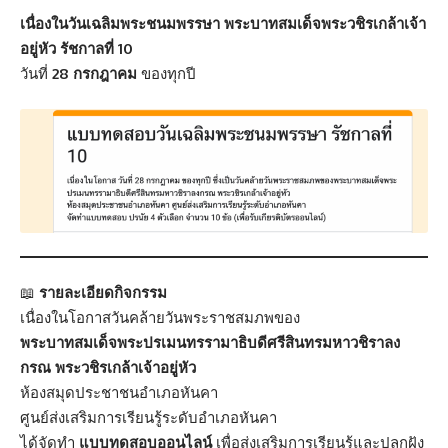
เนื่องในวันเฉลิมพระชนมพรรษา พระบาทสมเด็จพระวชิรเกล้าเจ้า
อยู่หัว รัชกาลที่ 10
วันที่
28 กรกฎาคม
ของทุกปี
📖
รายละเอียดกิจกรรม
เนื่องในโอกาสวันคล้ายวันพระราชสมภพของ
พระบาทสมเด็จพระปรเมนทรรามาธิบดีศรีสินทรมหาวชิราลง
กรณ พระวชิรเกล้าเจ้าอยู่หัว
ห้องสมุดประชาชนอำเภอหันคา
ศูนย์ส่งเสริมการเรียนรู้ระดับอำเภอหันคา
ได้จัดทำ
แบบทดสอบออนไลน์
เพื่อส่งเสริมการเรียนรู้และปลูกฝัง