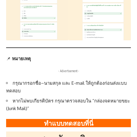
📌
หมายเหตุ
- Advertisement -
กรุณากรอกชื่อ–นามสกุล และ E-mail ให้ถูกต้องก่อนส่งแบบ
ทดสอบ
หากไม่พบเกียรติบัตร กรุณาตรวจสอบใน “กล่องจดหมายขยะ
(Junk Mail)”
ทำแบบทดสอบที่นี่