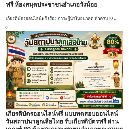
ฟรี ห้องสมุดประชาชนอำเภอวังน้อย
เกียรติบัตรออนไลน์ฟรี เรื่อง ภาวะผู้นำในอนาคต ทำครบ 10 …
เกียรติบัตรออนไลน์ฟรี แบบทดสอบออนไลน์
วันสถาปนาลูกเสือไทย รับเกียรติบัตรฟรี ผ่าน
เกณฑ์ 80 ห้องสมุดประชาชนอำเภอพระสมุทร