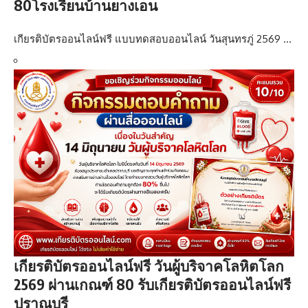
80โรงเรียนบ้านยางเอน
เกียรติบัตรออนไลน์ฟรี แบบทดสอบออนไลน์ วันสุนทรภู่ 2569 …
เกียรติบัตรออนไลน์ฟรี วันผู้บริจาคโลหิตโลก
2569 ผ่านเกณฑ์ 80 รับเกียรติบัตรออนไลน์ฟรี
ปราณบุรี