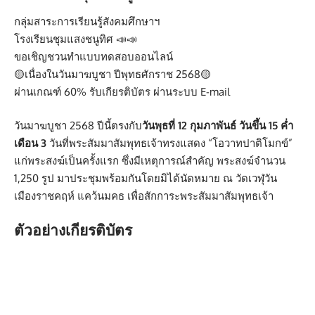
กลุ่มสาระการเรียนรู้สังคมศึกษาฯ
โรงเรียนชุมแสงชนูทิศ 📣📣
ขอเชิญชวนทำแบบทดสอบออนไลน์
🟡เนื่องในวันมาฆบูชา ปีพุทธศักราช 2568🟡
ผ่านเกณฑ์ 60% รับเกียรติบัตร ผ่านระบบ E-mail
วันมาฆบูชา 2568 ปีนี้ตรงกับ
วันพุธที่ 12 กุมภาพันธ์ วันขึ้น 15 ค่ำ
เดือน 3
วันที่พระสัมมาสัมพุทธเจ้าทรงแสดง “โอวาทปาติโมกข์”
แก่พระสงฆ์เป็นครั้งแรก ซึ่งมีเหตุการณ์สำคัญ พระสงฆ์จำนวน
1,250 รูป มาประชุมพร้อมกันโดยมิได้นัดหมาย ณ วัดเวฬุวัน
เมืองราชคฤห์ แคว้นมคธ เพื่อสักการะพระสัมมาสัมพุทธเจ้า
ตัวอย่างเกียรติบัตร