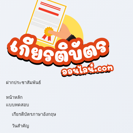
ฝากประชาสัมพันธ์
เมนู
หน้าหลัก
แบบทดสอบ
เกียรติบัตรภาษาอังกฤษ
วันสำคัญ