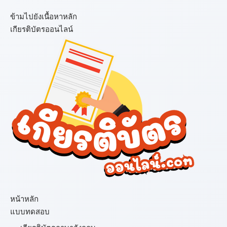
ข้ามไปยังเนื้อหาหลัก
เกียรติบัตรออนไลน์
เมนู
หน้าหลัก
แบบทดสอบ