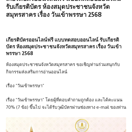
รับเกียรติบัตร ห้องสมุดประชาชนจังหวัด
สมุทรสาคร เรื่อง วันเข้าพรรษา 2568
เกียรติบัตรออนไลน์ฟรี แบบทดสอบออนไลน์ รับเกียรติ
บัตร ห้องสมุดประชาชนจังหวัดสมุทรสาคร เรื่อง วันเข้า
พรรษา 2568
ห้องสมุดประชาชนจังหวัดสมุทรสาคร ขอเชิญท่านร่วมสนุกกับ
กิจกรรมส่งเสริมการอ่านออนไลน์
เรื่อง “วันเข้าพรรษา”
เรื่อง “วันเข้าพรรษา” โดยผู้ที่ตอบคำถามถูกต้อง และได้คะแนน
70% (7 ข้อ) ขึ้นไป จะได้รับวุฒิบัตรผ่านช่องทาง e-mail ของท่าน