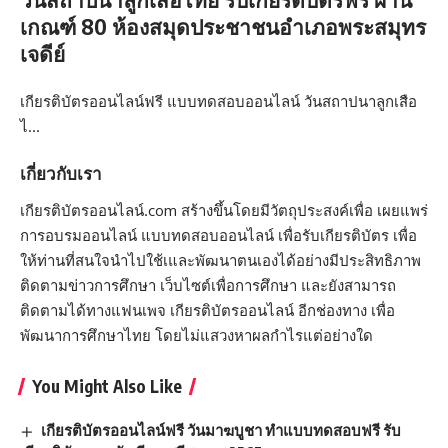
เกณฑ์ 80 ห้องสมุดประชาชนอำเภอพระสมุทร
เจดีย์
เกียรติบัตรออนไลน์ฟรี แบบทดสอบออนไลน์ วันสถาปนาลูกเสือ
ไ…
เกี่ยวกับเรา
เกียรติบัตรออนไลน์.com สร้างขึ้นโดยมีวัตถุประสงค์เพื่อ เผยแพร่
การอบรมออนไลน์ แบบทดสอบออนไลน์ เพื่อรับเกียรติบัตร เพื่อ
ให้ท่านที่สนใจนำไปใช้เและพัฒนาตนเองได้อย่างมีประสิทธิภาพ
ติดตามข่าวการศึกษา เว็บไซต์เพื่อการศึกษา และยังสามารถ
ติดตามได้ทางแฟนเพจ เกียรติบัตรออนไลน์ อีกช่องทาง เพื่อ
พัฒนาการศึกษาไทย โดยไม่แสวงหาผลกำไรแต่อย่างใด
You Might Also Like
เกียรติบัตรออนไลน์ฟรี วันมาฆบูชา ทำแบบทดสอบฟรี รับ