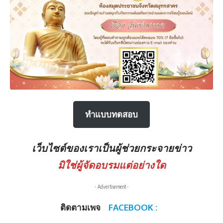
ทำแบบทดสอบ
เว็บไซต์ของเราเป็นผู้ช่วยกระจายข่าว
มิใช่ผู้จัดอบรมแต่อย่างใด
- Advertisement -
ติดตามเพจ
FACEBOOK :