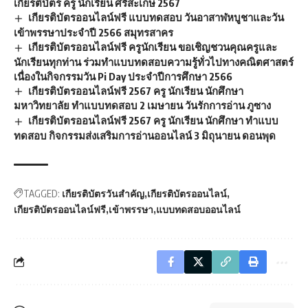
เกียรติบัตร ครู นักเรียน ศรีสะเกษ 2567
เกียรติบัตรออนไลน์ฟรี แบบทดสอบ วันอาสาฬหบูชาและวัน
เข้าพรรษาประจำปี 2566 สมุทรสาคร
เกียรติบัตรออนไลน์ฟรี ครูนักเรียน ขอเชิญชวนคุณครูและ
นักเรียนทุกท่าน ร่วมทำแบบทดสอบความรู้ทั่วไปทางคณิตศาสตร์
เนื่องในกิจกรรมวัน Pi Day ประจำปีการศึกษา 2566
เกียรติบัตรออนไลน์ฟรี 2567 ครู นักเรียน นักศึกษา
มหาวิทยาลัย ทำแบบทดสอบ 2 เมษายน วันรักการอ่าน ภูซาง
เกียรติบัตรออนไลน์ฟรี 2567 ครู นักเรียน นักศึกษา ทำแบบ
ทดสอบ กิจกรรมส่งเสริมการอ่านออนไลน์ 3 มิถุนายน ดอนพุด
TAGGED:
เกียรติบัตรวันสำคัญ
เกียรติบัตรออนไลน์
เกียรติบัตรออนไลน์ฟรี
เข้าพรรษา
แบบทดสอบออนไลน์