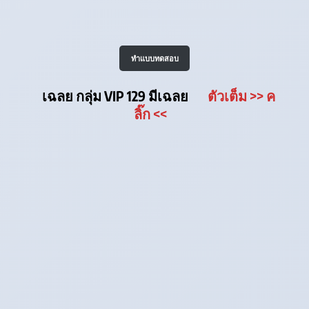
ทำแบบทดสอบ
เฉลย กลุ่ม VIP 129 มีเฉลย
ตัวเต็ม
>> ค
ลิ๊ก
<<