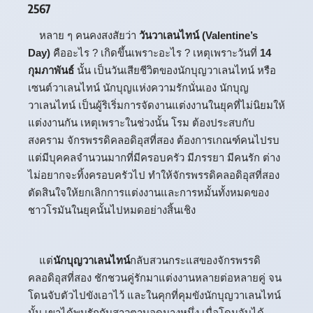
2567
หลาย ๆ คนคงสงสัยว่า
วันวาเลนไทน์ (Valentine’s
Day)
คืออะไร ? เกิดขึ้นเพราะอะไร ? เหตุเพราะวันที่
14
กุมภาพันธ์
นั้น เป็นวันเสียชีวิตของนักบุญวาเลนไทน์ หรือ
เซนต์วาเลนไทน์ นักบุญแห่งความรักนั่นเอง นักบุญ
วาเลนไทน์ เป็นผู้ริเริ่มการจัดงานแต่งงานในยุคที่ไม่นิยมให้
แต่งงานกัน เหตุเพราะในช่วงนั้น โรม ต้องประสบกับ
สงคราม จักรพรรดิคลอดิอุสที่สอง ต้องการเกณฑ์คนไปรบ
แต่มีบุคคลจำนวนมากที่มีครอบครัว มีภรรยา มีคนรัก ต่าง
ไม่อยากจะทิ้งครอบครัวไป ทำให้จักรพรรดิคลอดิอุสที่สอง
ตัดสินใจให้ยกเลิกการแต่งงานและการหมั้นทั้งหมดของ
ชาวโรมันในยุคนั้นไปหมดอย่างสิ้นเชิง
แต่
นักบุญวาเลนไทน์
กลับสวนกระแสของจักรพรรดิ
คลอดิอุสที่สอง ชักชวนคู่รักมาแต่งงานหลายต่อหลายคู่ จน
โดนจับตัวไปขังเอาไว้ และในคุกที่คุมขังนักบุญวาเลนไทน์
นั้น เขาได้พบรักกับสาวตาบอดนางหนึ่ง เมื่อโดนจับได้