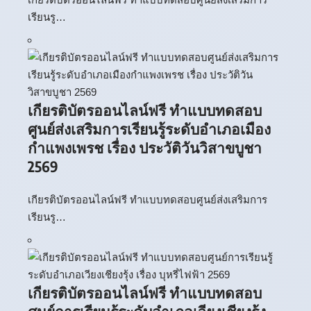
เรียนรู…
เกียรติบัตรออนไลน์ฟรี ทำแบบทดสอบ
ศูนย์ส่งเสริมการเรียนรู้ระดับอำเภอเมือง
กำแพงเพรช เรื่อง ประวัติวันวิสาขบูชา
2569
เกียรติบัตรออนไลน์ฟรี ทำแบบทดสอบศูนย์ส่งเสริมการ
เรียนรู…
เกียรติบัตรออนไลน์ฟรี ทำแบบทดสอบ