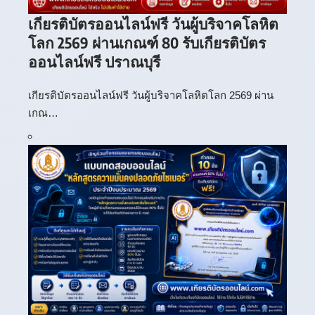
เกียรติบัตรออนไลน์ฟรี วันผู้บริจาคโลหิต
โลก 2569 ผ่านเกณฑ์ 80 รับเกียรติบัตร
ออนไลน์ฟรี ปราณบุรี
เกียรติบัตรออนไลน์ฟรี วันผู้บริจาคโลหิตโลก 2569 ผ่าน
เกณ…