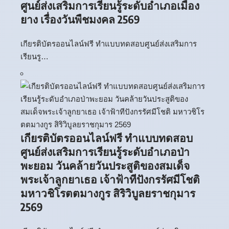
ศูนย์ส่งเสริมการเรียนรู้ระดับอำเภอเมือง
ยาง เรื่องวันพืชมงคล 2569
เกียรติบัตรออนไลน์ฟรี ทำแบบทดสอบศูนย์ส่งเสริมการ
เรียนรู…
เกียรติบัตรออนไลน์ฟรี ทำแบบทดสอบ
ศูนย์ส่งเสริมการเรียนรู้ระดับอำเภอป่า
พะยอม วันคล้ายวันประสูติของสมเด็จ
พระเจ้าลูกยาเธอ เจ้าฟ้าทีปังกรรัศมีโชติ
มหาวชิโรตตมางกูร สิริวิบูลยราชกุมาร
2569