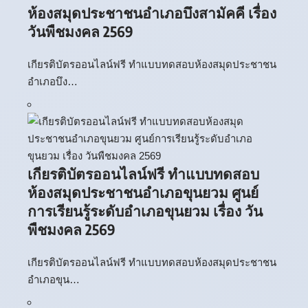
ห้องสมุดประชาชนอำเภอบึงสามัคคี เรื่อง
วันพืชมงคล 2569
เกียรติบัตรออนไลน์ฟรี ทำแบบทดสอบห้องสมุดประชาชน
อำเภอบึง…
เกียรติบัตรออนไลน์ฟรี ทำแบบทดสอบ
ห้องสมุดประชาชนอำเภอขุนยวม ศูนย์
การเรียนรู้ระดับอำเภอขุนยวม เรื่อง วัน
พืชมงคล 2569
เกียรติบัตรออนไลน์ฟรี ทำแบบทดสอบห้องสมุดประชาชน
อำเภอขุน…