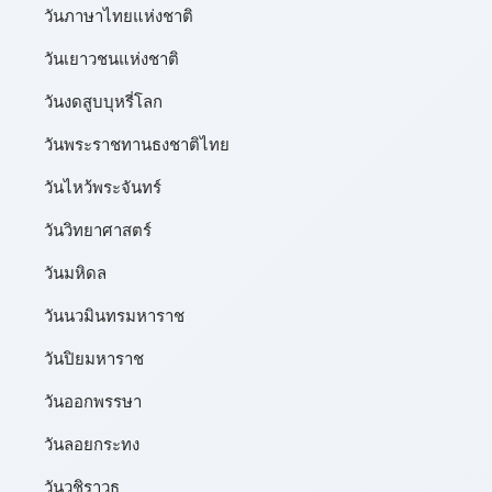
วันภาษาไทยแห่งชาติ
วันเยาวชนแห่งชาติ
วันงดสูบบุหรี่โลก
วันพระราชทานธงชาติไทย
วันไหว้พระจันทร์​
วันวิทยาศาสตร์
วันมหิดล
วันนวมินทรมหาราช
วันปิยมหาราช
วันออกพรรษา
วันลอยกระทง
วันวชิราวุธ