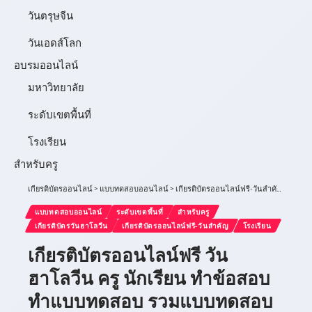
วันตรุษจีน
วันเอดส์โลก
อบรมออนไลน์
มหาวิทยาลัย
ระดับเขตพื้นที่
โรงเรียน
สำหรับครู
เกียรติบัตรออนไลน์
>
แบบทดสอบออนไลน์
>
เกียรติบัตรออนไลน์ฟรี-วันสำคัญ
>
เกียรต
แบบทดสอบออนไลน์
ระดับเขตพื้นที่
สำหรับครู
เกียรติบัตรวันฮาโลวีน
เกียรติบัตรออนไลน์ฟรี-วันสำคัญ
โรงเรียน
เกียรติบัตรออนไลน์ฟรี วัน
ฮาโลวีน ครู นักเรียน ทำข้อสอบ
ทำแบบทดสอบ รวมแบบทดสอบ