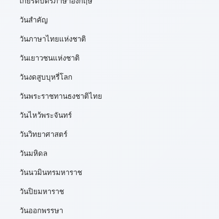
เกียรติบัตรภาษาอังกฤษ
วันสำคัญ
วันภาษาไทยแห่งชาติ
วันเยาวชนแห่งชาติ
วันงดสูบบุหรี่โลก
วันพระราชทานธงชาติไทย
วันไหว้พระจันทร์​
วันวิทยาศาสตร์
วันมหิดล
วันนวมินทรมหาราช
วันปิยมหาราช
วันออกพรรษา