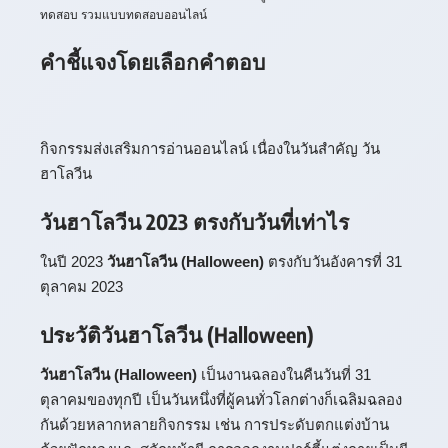
ทดสอบ รวมแบบทดสอบออนไลน์
คำชี้แจงโดยเลือกคำตอบ
กิจกรรมส่งเสริมการอ่านออนไลน์ เนื่องในวันสำคัญ วัน
ฮาโลวีน
วันฮาโลวีน 2023 ตรงกับวันที่เท่าไร
ในปี 2023
วันฮาโลวีน (Halloween)
ตรงกับวันอังคารที่ 31
ตุลาคม 2023
ประวัติวันฮาโลวีน (Halloween)
วันฮาโลวีน (Halloween)
เป็นงานฉลองในคืนวันที่ 31
ตุลาคมของทุกปี เป็นวันหนึ่งที่ผู้คนทั่วโลกต่างก็เฉลิมฉลอง
กันด้วยหลากหลายกิจกรรม เช่น การประดับตกแต่งบ้าน