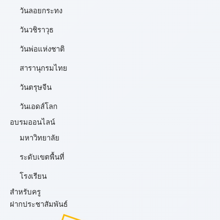
วันลอยกระทง
วันวชิราวุธ
วันพ่อแห่งชาติ
สารานุกรมไทย
วันตรุษจีน
วันเอดส์โลก
อบรมออนไลน์
มหาวิทยาลัย
ระดับเขตพื้นที่
โรงเรียน
สำหรับครู
ฝากประชาสัมพันธ์