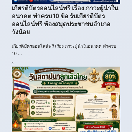
เกียรติบัตรออนไลน์ฟรี เรื่อง ภาวะผู้นำใน
อนาคต ทำครบ 10 ข้อ รับเกียรติบัตร
ออนไลน์ฟรี ห้องสมุดประชาชนอำเภอ
วังน้อย
เกียรติบัตรออนไลน์ฟรี เรื่อง ภาวะผู้นำในอนาคต ทำครบ
10 …