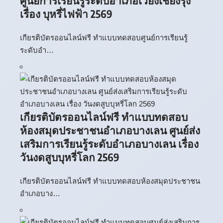
ศูนย์การเรียนรู้ระดับอำเภอเวียงเชียงรุ้ง
เรื่อง บุหรี่ไฟฟ้า 2569
เกียรติบัตรออนไลน์ฟรี ทำแบบทดสอบศูนย์การเรียนรู้
ระดับอำ…
เกียรติบัตรออนไลน์ฟรี ทำแบบทดสอบ
ห้องสมุดประชาชนอำเภอบางเลน ศูนย์ส่ง
เสริมการเรียนรู้ระดับอำเภอบางเลน เรื่อง
วันงดสูบบุหรี่โลก 2569
เกียรติบัตรออนไลน์ฟรี ทำแบบทดสอบห้องสมุดประชาชน
อำเภอบาง…