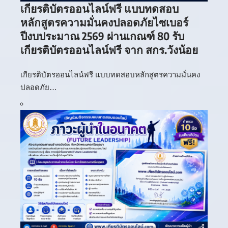
เกียรติบัตรออนไลน์ฟรี แบบทดสอบ
หลักสูตรความมั่นคงปลอดภัยไซเบอร์
ปีงบประมาณ 2569 ผ่านเกณฑ์ 80 รับ
เกียรติบัตรออนไลน์ฟรี จาก สกร.วังน้อย
เกียรติบัตรออนไลน์ฟรี แบบทดสอบหลักสูตรความมั่นคง
ปลอดภัย…