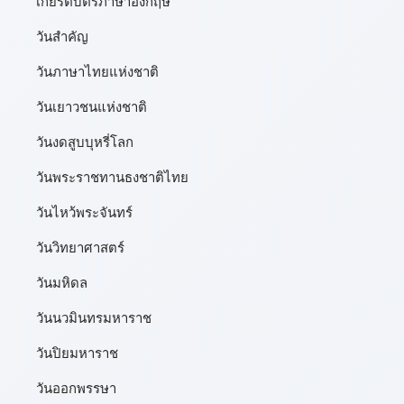
เกียรติบัตรภาษาอังกฤษ
วันสำคัญ
วันภาษาไทยแห่งชาติ
วันเยาวชนแห่งชาติ
วันงดสูบบุหรี่โลก
วันพระราชทานธงชาติไทย
วันไหว้พระจันทร์​
วันวิทยาศาสตร์
วันมหิดล
วันนวมินทรมหาราช
วันปิยมหาราช
วันออกพรรษา