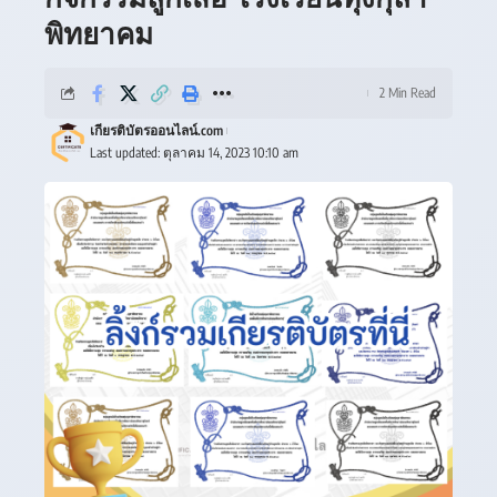
พิทยาคม
2 Min Read
เกียรติบัตรออนไลน์.com
Last updated: ตุลาคม 14, 2023 10:10 am