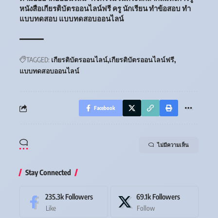
หนังสือเกียรติบัตรออนไลน์ฟรี ครู นักเรียน ทำข้อสอบ ทำ
แบบทดสอบ แบบทดสอบออนไลน์
TAGGED:
เกียรติบัตรออนไลน์
เกียรติบัตรออนไลน์ฟรี
แบบทดสอบออนไลน์
Facebook
ไม่มีความเห็น
Stay Connected
235.3k
Followers
69.1k
Followers
Like
Follow