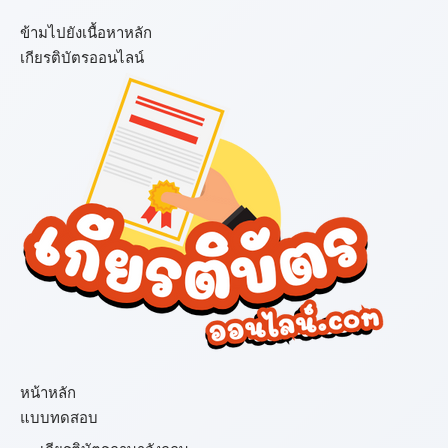
ข้ามไปยังเนื้อหาหลัก
เกียรติบัตรออนไลน์
เมนู
หน้าหลัก
แบบทดสอบ