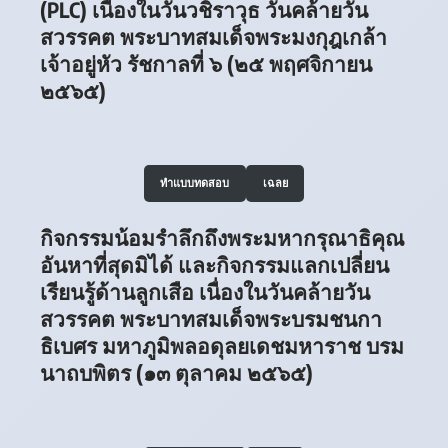
(PLC) เนื่องในวันวชิราวุธ วันคล้ายวัน
สวรรคต พระบาทสมเด็จพระมงกุฎเกล้า
เจ้าอยู่หัว รัชกาลที่ ๖ (๒๕ พฤศจิกายน
๒๕๖๕)
ทำแบบทดสอบ
เฉลย
กิจกรรมน้อมรำลึกถึงพระมหากรุณาธิคุณ
อันหาที่สุดมิได้ และกิจกรรมแลกเปลี่ยน
เรียนรู้ด้านลูกเสือ เนื่องในวันคล้ายวัน
สวรรคต พระบาทสมเด็จพระบรมชนกา
ธิเบศร มหาภูมิพลอดุลยเดชมหาราช บรม
นาถบพิตร (๑๓ ตุลาคม ๒๕๖๕)