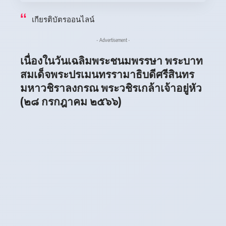
เกียรติบัตรออนไลน์
- Advertisement -
เนื่องในวันเฉลิมพระชนมพรรษา พระบาท
สมเด็จพระปรเมนทรรามาธิบดีศรีสินทร
มหาวชิราลงกรณ พระวชิรเกล้าเจ้าอยู่หัว
(๒๘ กรกฎาคม ๒๕๖๖)