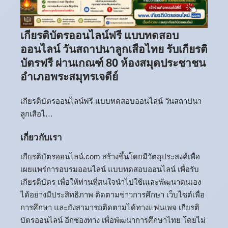
เกียรติบัตรออนไลน์ฟรี แบบทดสอบ
ออนไลน์ วันสถาปนาลูกเสือไทย รับเกียรติ
บัตรฟรี ผ่านเกณฑ์ 80 ห้องสมุดประชาชน
อำเภอพระสมุทรเจดีย์
เกียรติบัตรออนไลน์ฟรี แบบทดสอบออนไลน์ วันสถาปนา
ลูกเสือไ…
เกี่ยวกับเรา
เกียรติบัตรออนไลน์.com สร้างขึ้นโดยมีวัตถุประสงค์เพื่อ
เผยแพร่การอบรมออนไลน์ แบบทดสอบออนไลน์ เพื่อรับ
เกียรติบัตร เพื่อให้ท่านที่สนใจนำไปใช้เและพัฒนาตนเอง
ได้อย่างมีประสิทธิภาพ ติดตามข่าวการศึกษา เว็บไซต์เพื่อ
การศึกษา และยังสามารถติดตามได้ทางแฟนเพจ เกียรติ
บัตรออนไลน์ อีกช่องทาง เพื่อพัฒนาการศึกษาไทย โดยไม่