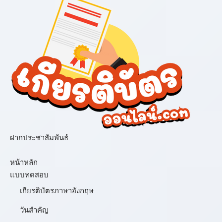
ฝากประชาสัมพันธ์
เมนู
หน้าหลัก
แบบทดสอบ
เกียรติบัตรภาษาอังกฤษ
วันสำคัญ