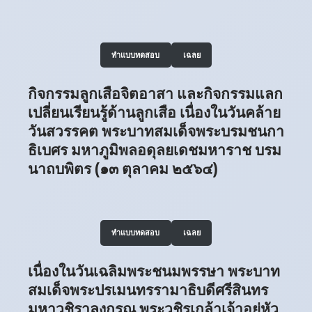
ทำแบบทดสอบ
เฉลย
กิจกรรมลูกเสือจิตอาสา และกิจกรรมแลก
เปลี่ยนเรียนรู้ด้านลูกเสือ เนื่องในวันคล้าย
วันสวรรคต พระบาทสมเด็จพระบรมชนกา
ธิเบศร มหาภูมิพลอดุลยเดชมหาราช บรม
นาถบพิตร (๑๓ ตุลาคม ๒๕๖๔)
ทำแบบทดสอบ
เฉลย
เนื่องในวันเฉลิมพระชนมพรรษา พระบาท
สมเด็จพระปรเมนทรรามาธิบดีศรีสินทร
มหาวชิราลงกรณ พระวชิรเกล้าเจ้าอยู่หัว