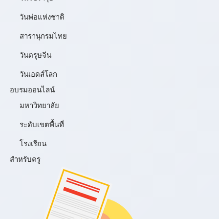
วันพ่อแห่งชาติ
สารานุกรมไทย
วันตรุษจีน
วันเอดส์โลก
อบรมออนไลน์
มหาวิทยาลัย
ระดับเขตพื้นที่
โรงเรียน
สำหรับครู