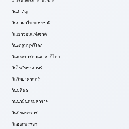
เกียรติบัตรภาษาอังกฤษ
วันสำคัญ
วันภาษาไทยแห่งชาติ
วันเยาวชนแห่งชาติ
วันงดสูบบุหรี่โลก
วันพระราชทานธงชาติไทย
วันไหว้พระจันทร์​
วันวิทยาศาสตร์
วันมหิดล
วันนวมินทรมหาราช
วันปิยมหาราช
วันออกพรรษา