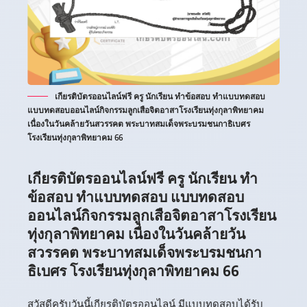
เกียรติบัตรออนไลน์ฟรี ครู นักเรียน ทำข้อสอบ ทำแบบทดสอบ
แบบทดสอบออนไลน์กิจกรรมลูกเสือจิตอาสาโรงเรียนทุ่งกุลาพิทยาคม
เนื่องในวันคล้ายวันสวรรคต พระบาทสมเด็จพระบรมชนกาธิเบศร
โรงเรียนทุ่งกุลาพิทยาคม 66
เกียรติบัตรออนไลน์ฟรี ครู นักเรียน ทำ
ข้อสอบ ทำแบบทดสอบ แบบทดสอบ
ออนไลน์กิจกรรมลูกเสือจิตอาสาโรงเรียน
ทุ่งกุลาพิทยาคม เนื่องในวันคล้ายวัน
สวรรคต พระบาทสมเด็จพระบรมชนกา
ธิเบศร โรงเรียนทุ่งกุลาพิทยาคม 66
สวัสดีครับวันนี้
เกียรติบัตรออนไลน์
มีแบบทดสอบได้รับ