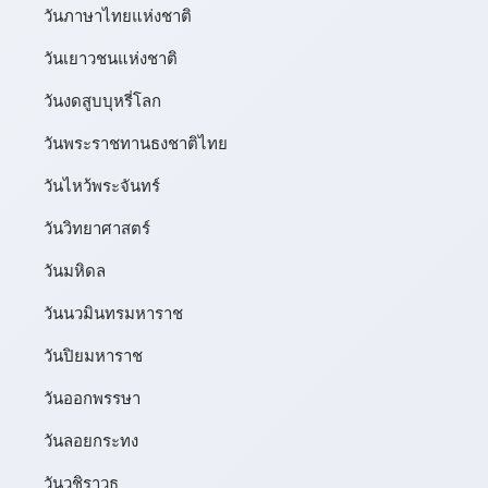
วันภาษาไทยแห่งชาติ
วันเยาวชนแห่งชาติ
วันงดสูบบุหรี่โลก
วันพระราชทานธงชาติไทย
วันไหว้พระจันทร์​
วันวิทยาศาสตร์
วันมหิดล
วันนวมินทรมหาราช
วันปิยมหาราช
วันออกพรรษา
วันลอยกระทง
วันวชิราวุธ