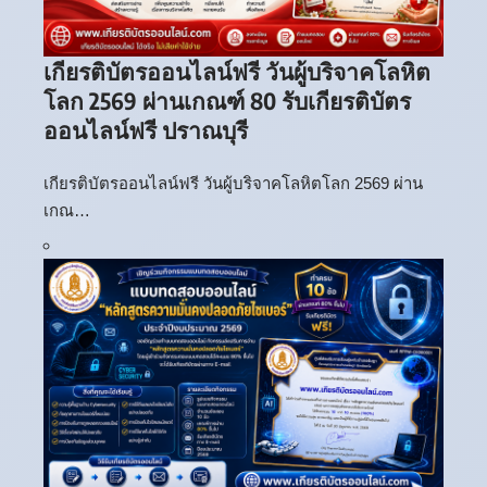
เกียรติบัตรออนไลน์ฟรี วันผู้บริจาคโลหิต
โลก 2569 ผ่านเกณฑ์ 80 รับเกียรติบัตร
ออนไลน์ฟรี ปราณบุรี
เกียรติบัตรออนไลน์ฟรี วันผู้บริจาคโลหิตโลก 2569 ผ่าน
เกณ…