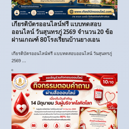
เกียรติบัตรออนไลน์ฟรี แบบทดสอบ
ออนไลน์ วันสุนทรภู่ 2569 จำนวน 20 ข้อ
ผ่านเกณฑ์ 80โรงเรียนบ้านยางเอน
เกียรติบัตรออนไลน์ฟรี แบบทดสอบออนไลน์ วันสุนทรภู่
2569 …