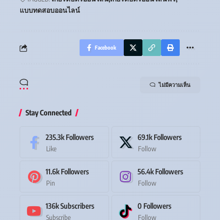
แบบทดสอบออนไลน์
Facebook
ไม่มีความเห็น
Stay Connected
235.3k
Followers
69.1k
Followers
Like
Follow
11.6k
Followers
56.4k
Followers
Pin
Follow
136k
Subscribers
0
Followers
Subscribe
Follow