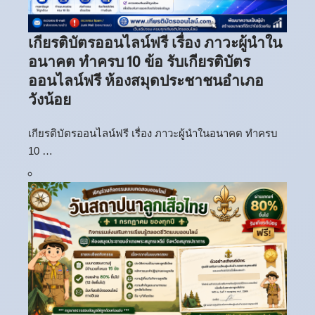
เกียรติบัตรออนไลน์ฟรี เรื่อง ภาวะผู้นำใน
อนาคต ทำครบ 10 ข้อ รับเกียรติบัตร
ออนไลน์ฟรี ห้องสมุดประชาชนอำเภอ
วังน้อย
เกียรติบัตรออนไลน์ฟรี เรื่อง ภาวะผู้นำในอนาคต ทำครบ
10 …