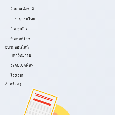
วันพ่อแห่งชาติ
สารานุกรมไทย
วันตรุษจีน
วันเอดส์โลก
อบรมออนไลน์
มหาวิทยาลัย
ระดับเขตพื้นที่
โรงเรียน
สำหรับครู