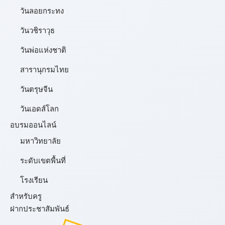
วันลอยกระทง
วันวชิราวุธ
วันพ่อแห่งชาติ
สารานุกรมไทย
วันตรุษจีน
วันเอดส์โลก
อบรมออนไลน์
มหาวิทยาลัย
ระดับเขตพื้นที่
โรงเรียน
สำหรับครู
ฝากประชาสัมพันธ์