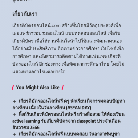
เกี่ยวกับเรา
เกียรติบัตรออนไลน์.com สร้างขึ้นโดยมีวัตถุประสงค์เพื่อ
เผยแพร่การอบรมออนไลน์ แบบทดสอบออนไลน์ เพื่อรับ
เกียรติบัตร เพื่อให้ท่านที่สนใจนำไปใช้เและพัฒนาตนเอง
ได้อย่างมีประสิทธิภาพ ติดตามข่าวการศึกษา เว็บไซต์เพื่อ
การศึกษา และยังสามารถติดตามได้ทางแฟนเพจ เกียรติ
บัตรออนไลน์ อีกช่องทาง เพื่อพัฒนาการศึกษาไทย โดยไม่
แสวงหาผลกำไรแต่อย่างใด
You Might Also Like
เกียรติบัตรออนไลน์ฟรี ครู นักเรียน กิจกรรมตอบปัญหา
อาเซียน เนื่องในวันอาเซียน (ASEAN DAY)
ลิ้งก์รับเกียรติบัตรออนไลน์ฟรี สร้างสื่อสวย ให้ห้องเรียน
active learning รับเกียรติบัตรจาก classpoint ประจำเดือน
ธันวาคม 2566
เกียรติบัตรออนไลน์ฟรี แบบทดสอบ วันอาสาฬหบูชา