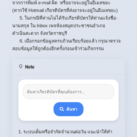
จากการพิมพ์ e-mail ผิด หรืออาจจะอยู่ในอีเมลขยะ
(หากใช้ Hotmail เกียรติบัตรที่ส่งอาจจะอยู่ในอีเมลขยะ)
5. ในกรณีที่ท่านไม่ได้รับเกียรติบัตรให้ท่านแจ้งชื่อ-
นามสกุล ใน Inbox เพจห้องสมุดประชาชนอำเภอ
ดำเนินสะดวก จังหวัดราชบุรี
6. เมื่อกรอกข้อมูลครบถ้วนเรียบร้อยแล้ว กรุณาตรวจ
สอบข้อมูลให้ถูกต้องอีกครั้งก่อนเข้าร่วมกิจกรรม
Note
ค้นหา
1. ระบบเต็มหรือจำกัดจำนวนต่อวัน แนะนำให้ทำ