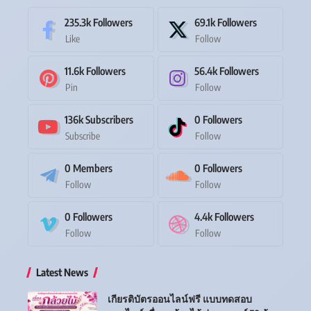
235.3k
Followers
69.1k
Followers
Like
Follow
11.6k
Followers
56.4k
Followers
Pin
Follow
136k
Subscribers
0
Followers
Subscribe
Follow
0
Members
0
Followers
Follow
Follow
0
Followers
4.4k
Followers
Follow
Follow
Latest News
เกียรติบัตรออนไลน์ฟรี แบบทดสอบ