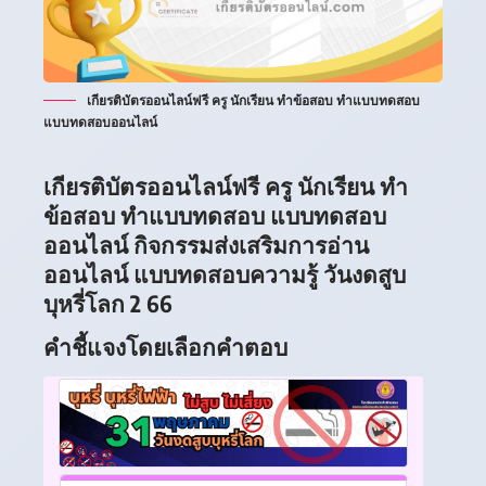
เกียรติบัตรออนไลน์ฟรี ครู นักเรียน ทำข้อสอบ ทำแบบทดสอบ
แบบทดสอบออนไลน์
เกียรติบัตรออนไลน์ฟรี ครู นักเรียน ทำ
ข้อสอบ ทำแบบทดสอบ แบบทดสอบ
ออนไลน์ กิจกรรมส่งเสริมการอ่าน
ออนไลน์ แบบทดสอบความรู้ วันงดสูบ
บุหรี่โลก 2 66
คำชี้แจงโดยเลือกคำตอบ