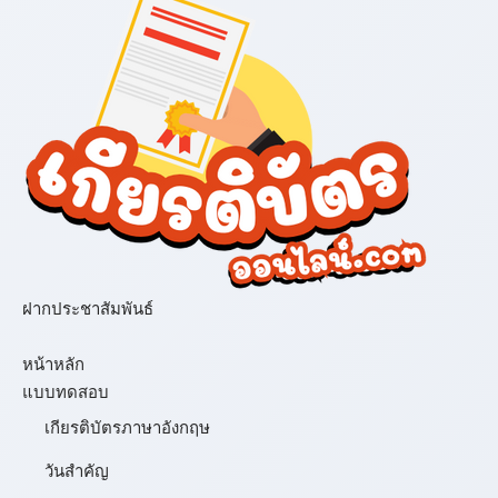
ฝากประชาสัมพันธ์
เมนู
หน้าหลัก
แบบทดสอบ
เกียรติบัตรภาษาอังกฤษ
วันสำคัญ