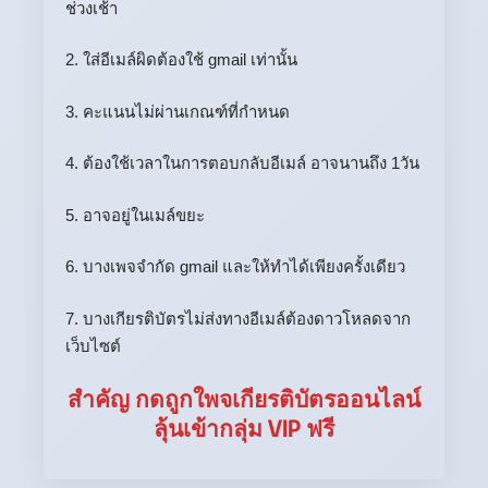
ช่วงเช้า
2. ใส่อีเมล์ผิดต้องใช้ gmail เท่านั้น
3. คะแนนไม่ผ่านเกณฑ์ที่กำหนด
4. ต้องใช้เวลาในการตอบกลับอีเมล์ อาจนานถึง 1วัน
5. อาจอยู่ในเมล์ขยะ
6. บางเพจจำกัด gmail และให้ทำได้เพียงครั้งเดียว
7. บางเกียรติบัตรไม่ส่งทางอีเมล์ต้องดาวโหลดจาก
เว็บไซต์
สำคัญ กดถูกใพจเกียรติบัตรออนไลน์
ลุ้นเข้ากลุ่ม VIP ฟรี