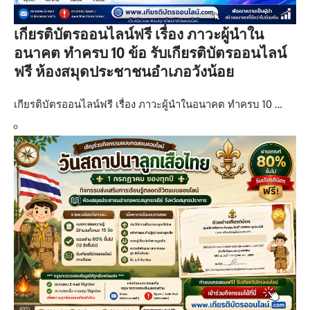
เกียรติบัตรออนไลน์ฟรี เรื่อง ภาวะผู้นำใน
อนาคต ทำครบ 10 ข้อ รับเกียรติบัตรออนไลน์
ฟรี ห้องสมุดประชาชนอำเภอวังน้อย
เกียรติบัตรออนไลน์ฟรี เรื่อง ภาวะผู้นำในอนาคต ทำครบ 10 …