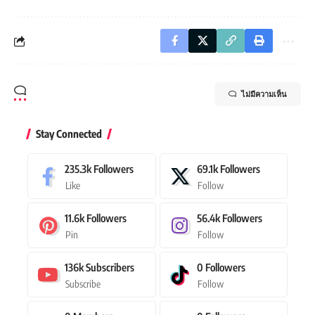
ไม่มีความเห็น
Stay Connected
235.3k
Followers
69.1k
Followers
Like
Follow
11.6k
Followers
56.4k
Followers
Pin
Follow
136k
Subscribers
0
Followers
Subscribe
Follow