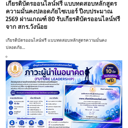
เกียรติบัตรออนไลน์ฟรี แบบทดสอบหลักสูตร
ความมั่นคงปลอดภัยไซเบอร์ ปีงบประมาณ
2569 ผ่านเกณฑ์ 80 รับเกียรติบัตรออนไลน์ฟรี
จาก สกร.วังน้อย
เกียรติบัตรออนไลน์ฟรี แบบทดสอบหลักสูตรความมั่นคง
ปลอดภัย…