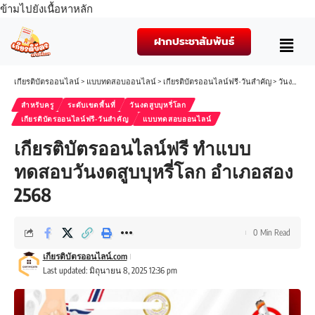
ข้ามไปยังเนื้อหาหลัก
ฝากประชาสัมพันธ์
เกียรติบัตรออนไลน์
>
แบบทดสอบออนไลน์
>
เกียรติบัตรออนไลน์ฟรี-วันสำคัญ
>
วันงดสูบบุหรี่โลก
สำหรับครู
ระดับเขตพื้นที่
วันงดสูบบุหรี่โลก
เกียรติบัตรออนไลน์ฟรี-วันสำคัญ
แบบทดสอบออนไลน์
เกียรติบัตรออนไลน์ฟรี ทำแบบ
ทดสอบวันงดสูบบุหรี่โลก อำเภอสอง
2568
0 Min Read
เกียรติบัตรออนไลน์.com
Last updated: มิถุนายน 8, 2025 12:36 pm