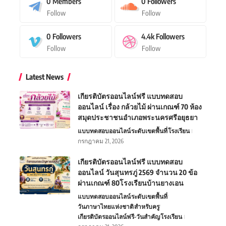
0
Members
0
Followers
Follow
Follow
0
Followers
4.4k
Followers
Follow
Follow
Latest News
เกียรติบัตรออนไลน์ฟรี แบบทดสอบ
ออนไลน์ เรื่อง กล้วยไม้ ผ่านเกณฑ์ 70 ห้อง
สมุดประชาชนอำเภอพระนครศรีอยุธยา
แบบทดสอบออนไลน์
ระดับเขตพื้นที่
โรงเรียน
กรกฎาคม 21, 2026
เกียรติบัตรออนไลน์ฟรี แบบทดสอบ
ออนไลน์ วันสุนทรภู่ 2569 จำนวน 20 ข้อ
ผ่านเกณฑ์ 80โรงเรียนบ้านยางเอน
แบบทดสอบออนไลน์
ระดับเขตพื้นที่
วันภาษาไทยแห่งชาติ
สำหรับครู
เกียรติบัตรออนไลน์ฟรี-วันสำคัญ
โรงเรียน