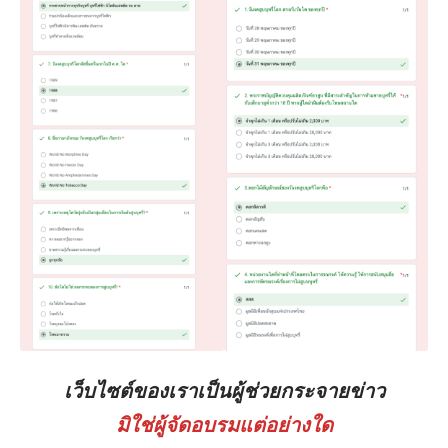
เว็บไซต์ของเราเป็นผู้ช่วยกระจายข่าว
มิใช่ผู้จัดอบรมแต่อย่างใด