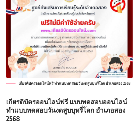
เกียรติบัตรออนไลน์ฟรี ทำแบบทดสอบวันงดสูบบุหรี่โลก อำเภอสอง 2568
เกียรติบัตรออนไลน์ฟรี แบบทดสอบออนไลน์
ทำแบบทดสอบวันงดสูบบุหรี่โลก อำเภอสอง
2568