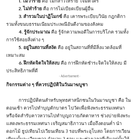
1. ไม่ว่าร้าย
คือ ไม่กล่าวให้ร้าย โจมตีใคร
2. ไม่ทำร้าย
คือ การไม่เบียดเบียนผู้อื่น
3. สำรวมในปาฏิโมกข์
คือ เคารพระเบียบวินัย กฎกติกา
รวมทั้งขนบธรรมเนียมประเพณีอันดีงามของสังคม
4. รู้จักประมาณ
คือ รู้จักความพอดีในการบริโภค รวมทั้ง
การใช้สอยสิ่งต่าง ๆ
5. อยู่ในสถานที่สงัด
คือ อยู่ในสถานที่ที่มีสิ่งแวดล้อมที่
เหมาะสม
6. ฝึกหัดจิตใจให้สงบ
คือ การฝึกหัดชำระจิตใจให้สงบ มี
ประสิทธิภาพที่ดี
- Advertisement -
กิจกรรมต่าง ๆ ที่ควรปฏิบัติในวันมาฆบูชา
การปฏิบัติตนสำหรับพุทธศาสนิกชนในวันมาฆบูชา คือ ใน
ตอนเช้า ควรไปทำบุญตักบาตร ไปวัดเพื่อฟังพระธรรมเทศนา
หรือจัดสำรับคาวหวานไปทำบุญถวายภัตตาหาร ช่วงบ่ายฟังพระ
แสดงพระธรรมเทศนา เจริญสมาธิภาวนา เมื่อถึงตอนค่ำ นำ
ดอกไม้ ธูปเทียนไปเวียนเทียน 3 รอบที่พระอุโบสถ โดยการเวียน
เทียนนั้นจะเวียนขวา จำนวน 3 รอบ และช่วงเวลาที่เดินอยู่นั้นให้