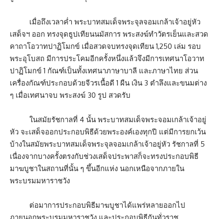
เมื่อถึงเวลาค่ำ พระบาทสมเด็จพระจุลจอมเกล้าเจ้าอยู่หัว
เสด็จฯ ออก ทรงจุดธูปเทียนนมัสการ พระสงฆ์ทำวัตรเย็นและสวด
คาถาโอวาทปาฏิโมกข์ เมื่อสวดจบทรงจุดเทียน 1,250 เล่ม รอบ
พระอุโบสถ มีการประโคมอีกครั้งหนึ่งแล้วจึงมีการเทศนาโอวาท
ปาฏิโมกข์ 1 กัณฑ์เป็นทั้งเทศนาภาษาบาลี และภาษาไทย ส่วน
เครื่องกัณฑ์ประกอบด้วยจีวรเนื้อดี 1 ผืน เงิน 3 ตำลึงและขนมต่าง
ๆ เมื่อเทศนาจบ พระสงฆ์ 30 รูป สวดรับ
ในสมัยรัชกาลที่ 4 นั้น พระบาทสมเด็จพระจอมเกล้าเจ้าอยู่
หัว จะเสด็จออกประกอบพิธีด้วยพระองค์เองทุกปี แต่มีการยกเว้น
บ้างในสมัยพระบาทสมเด็จพระจุลจอมเกล้าเจ้าอยู่หัว รัชกาลที่ 5
เนื่องจากบางครั้งตรงกับช่วงเสด็จประพาสก็จะทรงประกอบพิธี
มาฆบูชาในสถานที่นั้น ๆ ขึ้นอีกแห่ง นอกเหนือจากภายใน
พระบรมมหาราชวัง
ต่อมาการประกอบพิธีมาฆบูชาได้แพร่หลายออกไป
ภายนอกพระบรมมหาราชวัง และประกอบพิธีกันทั่วราช