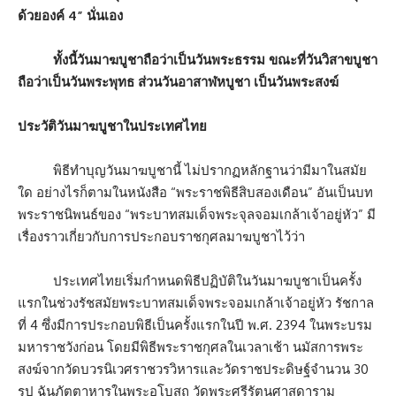
ด้วยองค์ 4” นั่นเอง
ทั้งนี้วันมาฆบูชาถือว่าเป็นวันพระธรรม ขณะที่วันวิสาขบูชา
ถือว่าเป็นวันพระพุทธ ส่วนวันอาสาฬหบูชา เป็นวันพระสงฆ์
ประวัติวันมาฆบูชาในประเทศไทย
พิธีทำบุญวันมาฆบูชานี้ ไม่ปรากฏหลักฐานว่ามีมาในสมัย
ใด อย่างไรก็ตามในหนังสือ “พระราชพิธีสิบสองเดือน” อันเป็นบท
พระราชนิพนธ์ของ “พระบาทสมเด็จพระจุลจอมเกล้าเจ้าอยู่หัว” มี
เรื่องราวเกี่ยวกับการประกอบราชกุศลมาฆบูชาไว้ว่า
ประเทศไทยเริ่มกำหนดพิธีปฏิบัติในวันมาฆบูชาเป็นครั้ง
แรกในช่วงรัชสมัยพระบาทสมเด็จพระจอมเกล้าเจ้าอยู่หัว รัชกาล
ที่ 4 ซึ่งมีการประกอบพิธีเป็นครั้งแรกในปี พ.ศ. 2394 ในพระบรม
มหาราชวังก่อน โดยมีพิธีพระราชกุศลในเวลาเช้า นมัสการพระ
สงฆ์จากวัดบวรนิเวศราชวรวิหารและวัดราชประดิษฐ์จำนวน 30
รูป ฉันภัตตาหารในพระอุโบสถ วัดพระศรีรัตนศาสดาราม