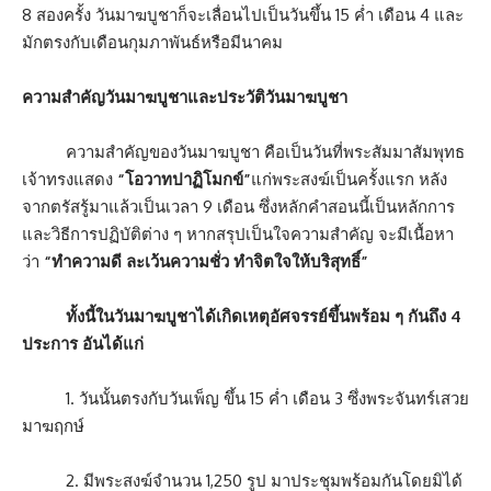
8 สองครั้ง วันมาฆบูชาก็จะเลื่อนไปเป็นวันขึ้น 15 ค่ำ เดือน 4 และ
มักตรงกับเดือนกุมภาพันธ์หรือมีนาคม
ความสำคัญวันมาฆบูชาและประวัติวันมาฆบูชา
ความสำคัญของวันมาฆบูชา คือเป็นวันที่พระสัมมาสัมพุทธ
เจ้าทรงแสดง
“โอวาทปาฏิโมกข์”
แก่พระสงฆ์เป็นครั้งแรก หลัง
จากตรัสรู้มาแล้วเป็นเวลา 9 เดือน ซึ่งหลักคำสอนนี้เป็นหลักการ
และวิธีการปฏิบัติต่าง ๆ หากสรุปเป็นใจความสำคัญ จะมีเนื้อหา
ว่า
“ทำความดี ละเว้นความชั่ว ทำจิตใจให้บริสุทธิ์”
ทั้งนี้ในวันมาฆบูชาได้เกิดเหตุอัศจรรย์ขึ้นพร้อม ๆ กันถึง 4
ประการ อันได้แก่
1. วันนั้นตรงกับวันเพ็ญ ขึ้น 15 ค่ำ เดือน 3 ซึ่งพระจันทร์เสวย
มาฆฤกษ์
2. มีพระสงฆ์จำนวน 1,250 รูป มาประชุมพร้อมกันโดยมิได้