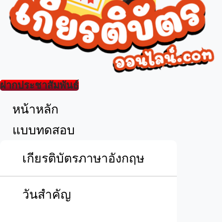
ฝากประชาสัมพันธ์
เมนู
หน้าหลัก
แบบทดสอบ
เกียรติบัตรภาษาอังกฤษ
วันสำคัญ