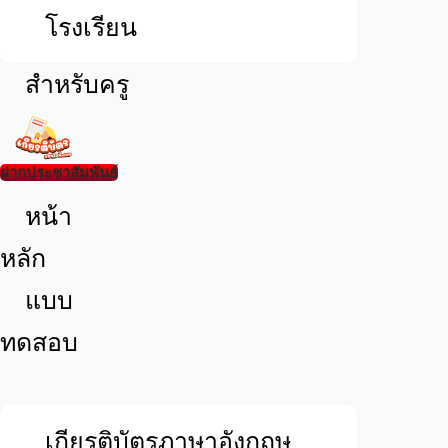
โรงเรียน
สำหรับครู
ฝากประชาสัมพันธ์
เมนู
หน้า
หลัก
แบบ
ทดสอบ
เกียรติบัตรภาษาอังกฤษ