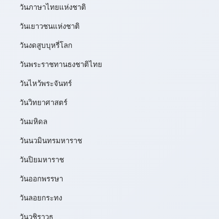
วันภาษาไทยแห่งชาติ
วันเยาวชนแห่งชาติ
วันงดสูบบุหรี่โลก
วันพระราชทานธงชาติไทย
วันไหว้พระจันทร์​
วันวิทยาศาสตร์
วันมหิดล
วันนวมินทรมหาราช
วันปิยมหาราช
วันออกพรรษา
วันลอยกระทง
วันวชิราวุธ