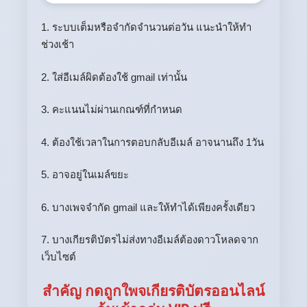
1. ระบบเต็มหรือจำกัดจำนวนต่อวัน แนะนำให้ทำ
ช่วงเช้า
2. ใส่อีเมล์ผิดต้องใช้ gmail เท่านั้น
3. คะแนนไม่ผ่านเกณฑ์ที่กำหนด
4. ต้องใช้เวลาในการตอบกลับอีเมล์ อาจนานถึง 1วัน
5. อาจอยู่ในเมล์ขยะ
6. บางเพจจำกัด gmail และให้ทำได้เพียงครั้งเดียว
7. บางเกียรติบัตรไม่ส่งทางอีเมล์ต้องดาวโหลดจาก
เว็บไซต์
สำคัญ กดถูกใพจเกียรติบัตรออนไลน์