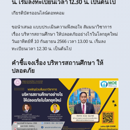
น. เริ่มลงทะเบียนเวลา 12.30 น. เป็นต้นไป
เกียรติบัตรออนไลน์
ดอทคอม
ขอนำเสนอ แบบประเมินความพึงพอใจ สัมมนาวิชาการ
เรื่อง บริหารสถานศึกษา ให้ปลอดภัยอย่างไรในโลกยุคใหม่
วันอาทิตย์ที่ 10 กันยายน 2566 เวลา 13.00 น. เริ่มลง
ทะเบียนเวลา 12.30 น. เป็นต้นไป
คำชี้แจงเรื่อง บริหารสถานศึกษา ให้
ปลอดภัย