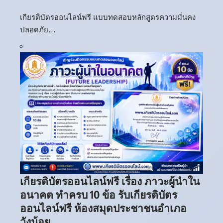
เกียรติบัตรออนไลน์ฟรี แบบทดสอบหลักสูตรความมั่นคง
ปลอดภัย…
เกียรติบัตรออนไลน์ฟรี เรื่อง ภาวะผู้นำใน
อนาคต ทำครบ 10 ข้อ รับเกียรติบัตร
ออนไลน์ฟรี ห้องสมุดประชาชนอำเภอ
วังน้อย