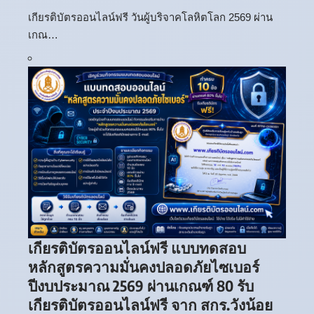
เกียรติบัตรออนไลน์ฟรี วันผู้บริจาคโลหิตโลก 2569 ผ่าน
เกณ…
เกียรติบัตรออนไลน์ฟรี แบบทดสอบ
หลักสูตรความมั่นคงปลอดภัยไซเบอร์
ปีงบประมาณ 2569 ผ่านเกณฑ์ 80 รับ
เกียรติบัตรออนไลน์ฟรี จาก สกร.วังน้อย