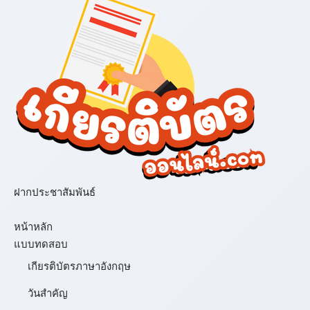
ฝากประชาสัมพันธ์
เมนู
หน้าหลัก
แบบทดสอบ
เกียรติบัตรภาษาอังกฤษ
วันสำคัญ