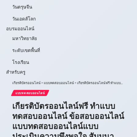
วันตรุษจีน
วันเอดส์โลก
อบรมออนไลน์
มหาวิทยาลัย
ระดับเขตพื้นที่
โรงเรียน
สำหรับครู
เกียรติบัตรออนไลน์
>
แบบทดสอบออนไลน์
>
เกียรติบัตรออนไลน์ฟรี ทำแบบทดสอบออนไลน์ ข้อสอบออนไลน์แบบทดสอบออนไลน์แบบประเมินความพึงพอใจ สัมมนาวิชาการ เรื่องบริหารสถานศึกษา ให้ปลอดภัยอย่างไรในโลกยุคใหม่ วันอาทิตย์ที่ 10 กันยายน 2566 เวลา 13.00 น. เริ่มลงทะเบียนเวลา 12.30 น. เป็นต้นไป
แบบทดสอบออนไลน์
เกียรติบัตรออนไลน์ฟรี ทำแบบ
ทดสอบออนไลน์ ข้อสอบออนไลน์
แบบทดสอบออนไลน์แบบ
ประเมินความพึงพอใจ สัมมนา