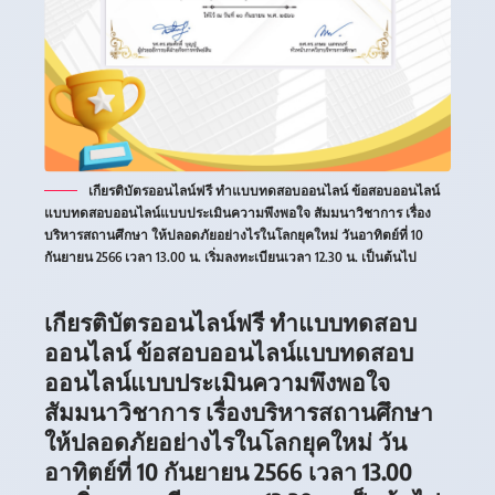
เกียรติบัตรออนไลน์ฟรี ทำแบบทดสอบออนไลน์ ข้อสอบออนไลน์
แบบทดสอบออนไลน์แบบประเมินความพึงพอใจ สัมมนาวิชาการ เรื่อง
บริหารสถานศึกษา ให้ปลอดภัยอย่างไรในโลกยุคใหม่ วันอาทิตย์ที่ 10
กันยายน 2566 เวลา 13.00 น. เริ่มลงทะเบียนเวลา 12.30 น. เป็นต้นไป
เกียรติบัตรออนไลน์ฟรี ทำแบบทดสอบ
ออนไลน์ ข้อสอบออนไลน์แบบทดสอบ
ออนไลน์แบบประเมินความพึงพอใจ
สัมมนาวิชาการ เรื่องบริหารสถานศึกษา
ให้ปลอดภัยอย่างไรในโลกยุคใหม่ วัน
อาทิตย์ที่ 10 กันยายน 2566 เวลา 13.00