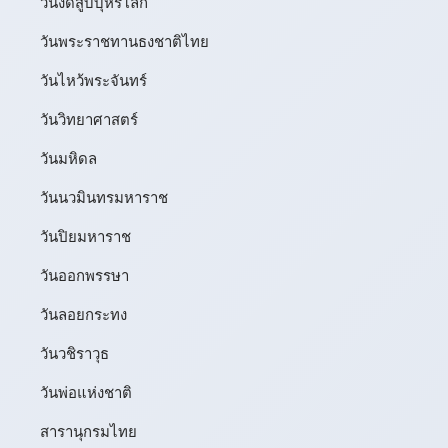
วันงดสูบบุหรี่โลก
วันพระราชทานธงชาติไทย
วันไหว้พระจันทร์​
วันวิทยาศาสตร์
วันมหิดล
วันนวมินทรมหาราช
วันปิยมหาราช
วันออกพรรษา
วันลอยกระทง
วันวชิราวุธ
วันพ่อแห่งชาติ
สารานุกรมไทย