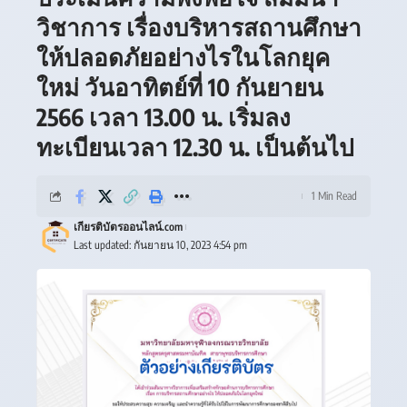
วิชาการ เรื่องบริหารสถานศึกษา
ให้ปลอดภัยอย่างไรในโลกยุค
ใหม่ วันอาทิตย์ที่ 10 กันยายน
2566 เวลา 13.00 น. เริ่มลง
ทะเบียนเวลา 12.30 น. เป็นต้นไป
1 Min Read
เกียรติบัตรออนไลน์.com
Last updated: กันยายน 10, 2023 4:54 pm