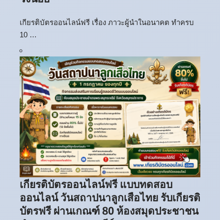
เกียรติบัตรออนไลน์ฟรี เรื่อง ภาวะผู้นำในอนาคต ทำครบ
10 …
เกียรติบัตรออนไลน์ฟรี แบบทดสอบ
ออนไลน์ วันสถาปนาลูกเสือไทย รับเกียรติ
บัตรฟรี ผ่านเกณฑ์ 80 ห้องสมุดประชาชน