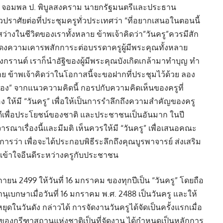
ำปี จอมพล ป. พิบูลสงคราม นายกรัฐมนตรีและประธาน
ปราศัยต่อที่ประชุมครูทั่วประเทศว่า “ที่อยากเสนอในตอนนี้
สงสว่างในชีวิตของเราทั้งหลาย ข้าพเจ้าคิดว่า”วันครู”ควรมีสัก
แสดงความเคารพสักการะต่อบรรดาครูผู้มีพระคุณทั้งหลาย
สงกรานต์ เราก็นำอัฐิของผู้มีพระคุณบังเกิดเกล้ามาทำบุญ ทำ
าย ข้าพเจ้าคิดว่าในโอกาสนี้จะขอฝากที่ประชุมไว้ด้วย ลอง
อง” จากแนวความคิดนี้ กอรปกับความคิดเห็นของครูที่
 ให้มี “วันครู” เพื่อให้เป็นการรำลึกถึงความสำคัญของครู
ดีเพื่อประโยชน์ของชาติ และประชาชนเป็นอันมาก ในปี
ารณาเรื่องนี้และมีมติ เห็นควรให้มี “วันครู” เพื่อเสนอคณะ
่า เพื่อจะได้ประกอบพิธีระลึกถึงคุณบูรพาจารย์ ส่งเสริม
มเข้าใจอีนดีระหว่างครูกับประชาชน
จิกายน 2499 ให้วันที่ 16 มกราคม ของทุกปีเป็น “วันครู” โดยถือ
เบกษาเมื่อวันที่ 16 มกราคม พ.ศ. 2488 เป็นวันครู และให้
ดในวันดัง กล่าวได้ การจัดงานวันครูได้จัดเป็นครั้งแรกเมื่อ
่ของกรีฑาสถานแห่งชาติเป็นที่จัดงาน ได้กำหนดเป็นหลักการ