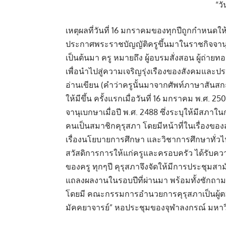
“ว
เหตุผลที่วันที่ 16 มกราคมของทุกปีถูกกำหนดให
ประกาศพระราชบัญญัติครูขึ้นมาในราชกิจจานุเบ
เป็นต้นมา ครู หมายถึง ผู้อบรมสั่งสอน ผู้ถ่าย
เพื่อนำไปสู่ความเจริญรุ่งเรืองของสังคมและประเ
อ่านเขียน (คำว่าครูนั้นมาจากศัพท์ภาษาสันสกฤต 
ให้มีขึ้น ครั้งแรกเมื่อวันที่ 16 มกราคม พ.ศ
จานุเบกษาเมื่อปี พ.ศ. 2488 ซึ่งระบุให้มีสภาใน
คนเป็นสมาชิกคุรุสภา โดยมีหน้าที่ในเรื่องขอ
เรื่องนโยบายการศึกษา และวิชาการศึกษาทั่ว
สวัสดิการการให้แก่ครูและครอบครัว ได้รับค
ของครู ทุกๆปี คุรุสภาจึงจัดให้มีการประชุมสา
แถลงผลงานในรอบปีที่ผ่านมา พร้อมทั้งซักถาม
โดยมี คณะกรรมการอำนวยการคุรุสภาเป็นผู้ตอ
มัคคยาจารย์” หอประชุมของจุฬาลงกรณ์ มหาว