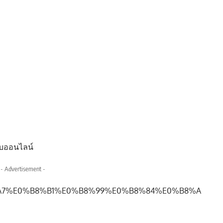
อบออนไลน์
- Advertisement -
E0%B8%A7%E0%B8%B1%E0%B8%99%E0%B8%84%E0%B8%A