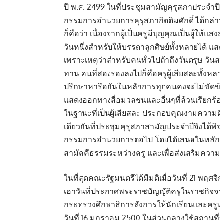
ปี พ.ศ. 2499 ในที่ประชุมสามัญคุรุสภาประจ
กรรมการอำนวยการคุรุสภากิตติมศักดิ์ ได้กล่าว
ก็คือว่า เนื่องจากผู้เป็นครูมีบุญคุณเป็นผู้ให้แ
วันหนึ่งสำหรับให้บรรดาลูกศิษย์ทั้งหลายได้ 
เพราะเหตุว่าสำหรับคนทั่วไปถ้าถึงวันตรุษ วัน
ทาน คนที่สองรองลงไปก็คือครูผู้เสียสละทั้งหล
ปรึกษาหารือกันในหลักการทุกคนคงจะไม่ขัดข้
แสดงออกทางสื่อมวลชนและอื่นๆที่ล้วนเรียกร้อง
ในฐานะที่เป็นผู้เสียสละ ประกอบคุณงามความ
เดียวกันที่ประชุมคุรุสภาสามัญประจำปีจึงได้พิจ
กรรมการอำนวยการต่อไป โดยได้เสนอในหลักการว
สามัคคีธรรมระหว่างครู และเพื่อส่งเสริมควา
ในที่สุดคณะรัฐมนตรีได้มีมติเมื่อวันที่ 21 พฤศ
เอาวันที่ประกาศพระราชบัญญัติครูในราชกิจจานุ
กระทรวงศึกษาธิการสั่งการให้นักเรียนและครูหยุ
วันที่ 16 มกราคม 2500 ในส่วนกลางใช้สถานที