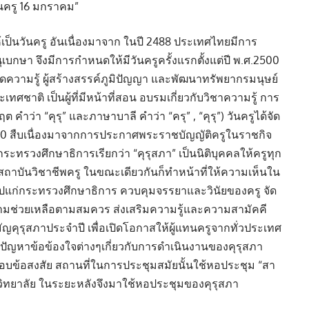
ันครู 16 มกราคม”
้เป็นวันครู อันเนื่องมาจาก ในปี 2488 ประเทศไทยมีการ
กษา จึงมีการกำหนดให้มีวันครูครั้งแรกตั้งแต่ปี พ.ศ.2500
ทอดความรู้ ผู้สร้างสรรค์ภูมิปัญญา และพัฒนาทรัพยากรมนุษย์
ทศชาติ เป็นผู้ที่มีหน้าที่สอน อบรมเกี่ยวกับวิชาความรู้ การ
คำว่า “คุรุ” และภาษาบาลี คำว่า “ครุ” , “คุรุ”) วันครูได้จัด
. 2500 สืบเนื่องมาจากการประกาศพระราชบัญญัติครูในราชกิจ
กระทรวงศึกษาธิการเรียกว่า “คุรุสภา” เป็นนิติบุคคลให้ครูทุก
งสถาบันวิชาชีพครู ในขณะเดียวกันก็ทำหน้าที่ให้ความเห็นใน
ไปแก่กระทรวงศึกษาธิการ ควบคุมจรรยาและวินัยของครู จัด
วามช่วยเหลือตามสมควร ส่งเสริมความรู้และความสามัคคี
มัญคุรุสภาประจำปี เพื่อเปิดโอกาสให้ผู้แทนครูจากทั่วประเทศ
ปัญหาข้อข้องใจต่างๆเกี่ยวกับการดำเนินงานของคุรุสภา
บข้อสงสัย สถานที่ในการประชุมสมัยนั้นใช้หอประชุม “สา
ิทยาลัย ในระยะหลังจึงมาใช้หอประชุมของคุรุสภา