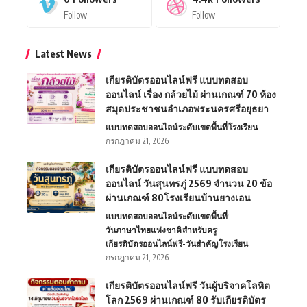
Follow
Follow
Latest News
เกียรติบัตรออนไลน์ฟรี แบบทดสอบ
ออนไลน์ เรื่อง กล้วยไม้ ผ่านเกณฑ์ 70 ห้อง
สมุดประชาชนอำเภอพระนครศรีอยุธยา
แบบทดสอบออนไลน์
ระดับเขตพื้นที่
โรงเรียน
กรกฎาคม 21, 2026
เกียรติบัตรออนไลน์ฟรี แบบทดสอบ
ออนไลน์ วันสุนทรภู่ 2569 จำนวน 20 ข้อ
ผ่านเกณฑ์ 80โรงเรียนบ้านยางเอน
แบบทดสอบออนไลน์
ระดับเขตพื้นที่
วันภาษาไทยแห่งชาติ
สำหรับครู
เกียรติบัตรออนไลน์ฟรี-วันสำคัญ
โรงเรียน
กรกฎาคม 21, 2026
เกียรติบัตรออนไลน์ฟรี วันผู้บริจาคโลหิต
โลก 2569 ผ่านเกณฑ์ 80 รับเกียรติบัตร