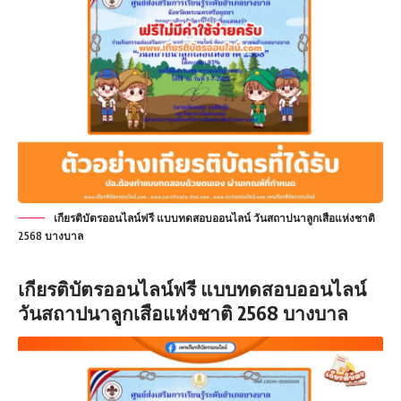
เกียรติบัตรออนไลน์ฟรี แบบทดสอบออนไลน์ วันสถาปนาลูกเสือแห่งชาติ
2568 บางบาล
เกียรติบัตรออนไลน์ฟรี แบบทดสอบออนไลน์
วันสถาปนาลูกเสือแห่งชาติ 2568 บางบาล