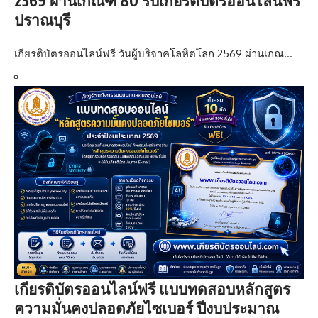
2569 ผ่านเกณฑ์ 80 รับเกียรติบัตรออนไลน์ฟรี
ปราณบุรี
เกียรติบัตรออนไลน์ฟรี วันผู้บริจาคโลหิตโลก 2569 ผ่านเกณ…
เกียรติบัตรออนไลน์ฟรี แบบทดสอบหลักสูตร
ความมั่นคงปลอดภัยไซเบอร์ ปีงบประมาณ