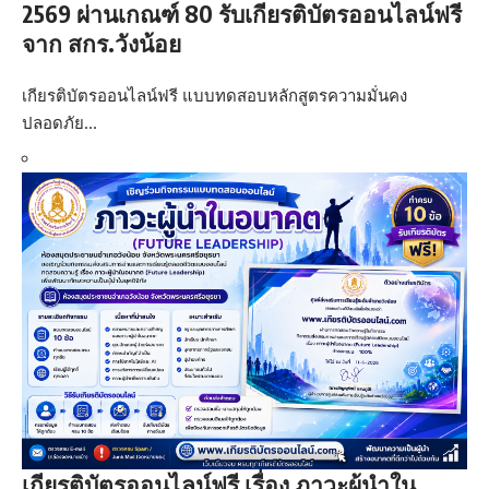
2569 ผ่านเกณฑ์ 80 รับเกียรติบัตรออนไลน์ฟรี
จาก สกร.วังน้อย
เกียรติบัตรออนไลน์ฟรี แบบทดสอบหลักสูตรความมั่นคง
ปลอดภัย…
เกียรติบัตรออนไลน์ฟรี เรื่อง ภาวะผู้นำใน