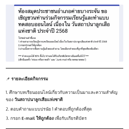
📌
รายละเอียดกิจกรรม
ศึกษาบทเรียนออนไลน์เกี่ยวกับความเป็นมาและความสำคัญ
ของ
วันสถาปนาลูกเสือแห่งชาติ
ตอบคำถามแบบปรนัย 1 คำตอบที่ถูกต้องที่สุด
กรอก
E-mail ให้ถูกต้อง
เพื่อรับเกียรติบัตร