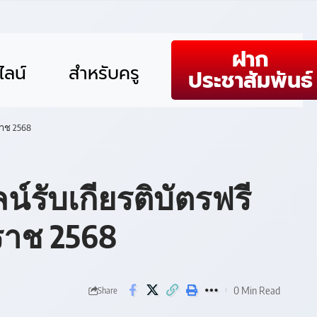
ฝาก
ลน์
สำหรับครู
ประชาสัมพันธ์
ราช 2568
รับเกียรติบัตรฟรี
าราช 2568
0 Min Read
Share