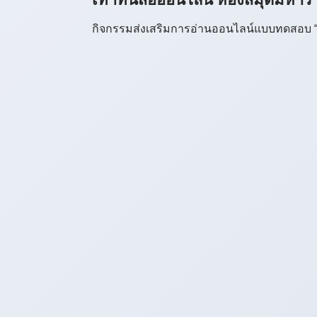
กิจกรรมส่งเสริมการอ่านออนไลน์แบบทดสอบ “กา