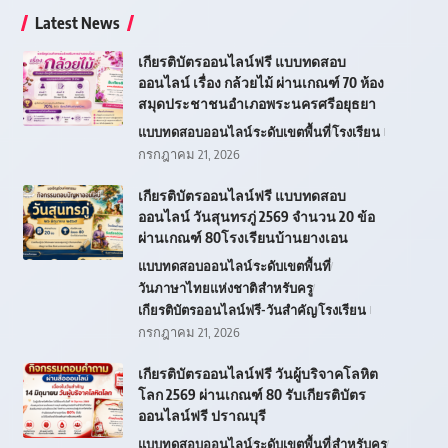
Latest News
เกียรติบัตรออนไลน์ฟรี แบบทดสอบ
ออนไลน์ เรื่อง กล้วยไม้ ผ่านเกณฑ์ 70 ห้อง
สมุดประชาชนอำเภอพระนครศรีอยุธยา
แบบทดสอบออนไลน์
ระดับเขตพื้นที่
โรงเรียน
กรกฎาคม 21, 2026
เกียรติบัตรออนไลน์ฟรี แบบทดสอบ
ออนไลน์ วันสุนทรภู่ 2569 จำนวน 20 ข้อ
ผ่านเกณฑ์ 80โรงเรียนบ้านยางเอน
แบบทดสอบออนไลน์
ระดับเขตพื้นที่
วันภาษาไทยแห่งชาติ
สำหรับครู
เกียรติบัตรออนไลน์ฟรี-วันสำคัญ
โรงเรียน
กรกฎาคม 21, 2026
เกียรติบัตรออนไลน์ฟรี วันผู้บริจาคโลหิต
โลก 2569 ผ่านเกณฑ์ 80 รับเกียรติบัตร
ออนไลน์ฟรี ปราณบุรี
แบบทดสอบออนไลน์
ระดับเขตพื้นที่
สำหรับครู