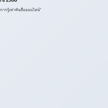
รรู้เท่าทันสื่อออนไลน์”