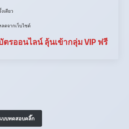
้งเดียว
โหลดจากเว็บไซต์
ตรออนไลน์ ลุ้นเข้ากลุ่ม VIP ฟรี
แบบทดสอบคลิ๊ก