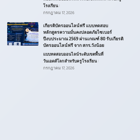
โรงเรียน
กรกฎาคม 17, 2026
เกียรติบัตรออนไลน์ฟรี แบบทดสอบ
หลักสูตรความมั่นคงปลอดภัยไซเบอร์
ปีงบประมาณ 2569 ผ่านเกณฑ์ 80 รับเกียรติ
บัตรออนไลน์ฟรี จาก สกร.วังน้อย
แบบทดสอบออนไลน์
ระดับเขตพื้นที่
วันเอดส์โลก
สำหรับครู
โรงเรียน
กรกฎาคม 17, 2026