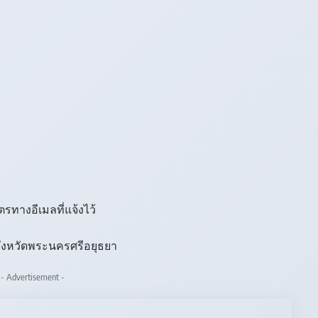
รทางอีเมลที่แจ้งไว้
งหวัดพระนครศรีอยุธยา
- Advertisement -