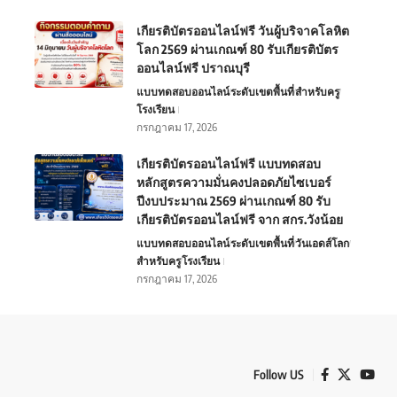
เกียรติบัตรออนไลน์ฟรี วันผู้บริจาคโลหิต
โลก 2569 ผ่านเกณฑ์ 80 รับเกียรติบัตร
ออนไลน์ฟรี ปราณบุรี
แบบทดสอบออนไลน์
ระดับเขตพื้นที่
สำหรับครู
โรงเรียน
กรกฎาคม 17, 2026
เกียรติบัตรออนไลน์ฟรี แบบทดสอบ
หลักสูตรความมั่นคงปลอดภัยไซเบอร์
ปีงบประมาณ 2569 ผ่านเกณฑ์ 80 รับ
เกียรติบัตรออนไลน์ฟรี จาก สกร.วังน้อย
แบบทดสอบออนไลน์
ระดับเขตพื้นที่
วันเอดส์โลก
สำหรับครู
โรงเรียน
กรกฎาคม 17, 2026
Follow US