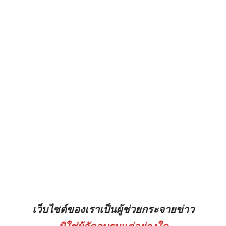
เว็บไซต์ของเราเป็นผู้ช่วยกระจายข่าว