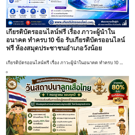
เกียรติบัตรออนไลน์ฟรี เรื่อง ภาวะผู้นำใน
อนาคต ทำครบ 10 ข้อ รับเกียรติบัตรออนไลน์
ฟรี ห้องสมุดประชาชนอำเภอวังน้อย
เกียรติบัตรออนไลน์ฟรี เรื่อง ภาวะผู้นำในอนาคต ทำครบ 10 …