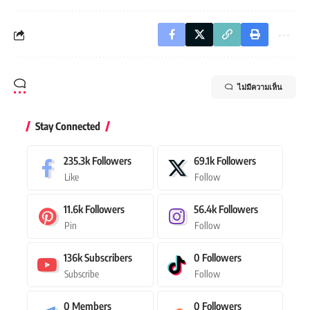
ไม่มีความเห็น
Stay Connected
235.3k
Followers
69.1k
Followers
Like
Follow
11.6k
Followers
56.4k
Followers
Pin
Follow
136k
Subscribers
0
Followers
Subscribe
Follow
0
Members
0
Followers