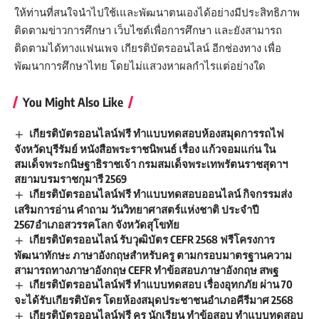
ให้ท่านที่สนใจนำไปใช้เและพัฒนาตนเองได้อย่างมีประสิทธิภาพ
ติดตามข่าวการศึกษา เว็บไซต์เพื่อการศึกษา และยังสามารถ
ติดตามได้ทางแฟนเพจ เกียรติบัตรออนไลน์ อีกช่องทาง เพื่อ
พัฒนาการศึกษาไทย โดยไม่แสวงหาผลกำไรแต่อย่างใด
You Might Also Like
เกียรติบัตรออนไลน์ฟรี ทำแบบทดสอบห้องสมุดการรถไฟ
จังหวัดบุรีรัมย์ หนังสือพระราชนิพนธ์ เรื่อง แก้วจอมแก่น ใน
สมเด็จพระกนิษฐาธิราชเจ้า กรมสมเด็จพระเทพรัตนราชสุดาฯ
สยามบรมราชกุมารี 2569
เกียรติบัตรออนไลน์ฟรี ทำแบบทดสอบออนไลน์ กิจกรรมส่ง
เสริมการอ่าน คำถาม วันวิทยาศาสตร์แห่งชาติ ประจำปี
2567อำเภอสวรรคโลก จังหวัดสุโขทัย
เกียรติบัตรออนไลน์ รับวุฒิบัตร CEFR 2568 ฟรีโครงการ
พัฒนาทักษะ ภาษาอังกฤษสําหรับครู ตามกรอบมาตรฐานความ
สามารถทางภาษาอังกฤษ CEFR ทำข้อสอบภาษาอังกฤษ สพฐ
เกียรติบัตรออนไลน์ฟรี ทำแบบทดสอบ เรื่องอุทกภัย ผ่าน 70
จะได้รับเกียรติบัตร โดยห้องสมุดประชาชนอำเภอคีรีมาศ 2568
เกียรติบัตรออนไลน์ฟรี ครู นักเรียน ทำข้อสอบ ทำแบบทดสอบ