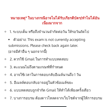
2. ควรใช้ Gmail ในการทำแบบทดสอบ
3. คะแนนไม่ถึงตามเกณฑ์ที่กำหนด
4. อาจใช้เวลาในการตอบกลับอีเมล์นานถึง 1 วัน
5. อีเมลล์ตอบกลับอาจอยู่ในหัวข้อเมล์ขยะ
6. แบบทดสอบถูกจำกัด Gmail ให้ทำได้เพียงครั้งเดียว
7. บางการอบรม ต้องดาวโหลดจากเว็บไซต์จากผู้ให้การอบรม
ค้นหาเกียรติบัตร
You Might Also Like
เกียรติบัตรออนไลน์ฟรี ทำแบบทดสอบออนไลน์ รับเกียรติ
บัตร กิจกรรมส่งเสริมคุณธรรม จริยธรรม วัดสันติ 2568 โรงเรียน
บ้านใหม่เจริญธรรม
เกียรติบัตรออนไลน์ฟรี ทำแบบทดสอบห้องสมุดประชาชน
จังหวัดชัยนาท เรื่องวันเด็กแห่งชาติ ประจำปี 2569
เกียรติบัตรออนไลน์ฟรี สัมนาออนไลน์ อบรมออนไลน์ ได้รับ