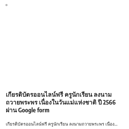
เกียรติบัตรออนไลน์ฟรี ครูนักเรียน ลงนาม
ถวายพระพร เนื่องในวันแม่แห่งชาติ ปี 2566
ผ่าน Google form
เกียรติบัตรออนไลน์ฟรี ครูนักเรียน ลงนามถวายพระพร เนื่อง…
หมายเหตุ* ในบางกรณีอาจไม่ได้รับเกียรติบัตร/ทำไม่ได้อัน
เนื่องมากจาก
1. ระบบเต็ม หรือถึงจำนวนจำกัดต่อวัน ให้รอวันถัดไป
ตัวอย่าง: This exam is not currently accepting
submissions. Please check back again later.
(อาจมีคำอื่น ๆ นอกจากนี้)