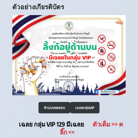
ตัวอย่างเกียรติบัตร
ทำแบบทดสอบ
เฉลยกลุ่มVIP
เฉลย กลุ่ม VIP 129 มีเฉลย
ตัวเต็ม
>> ค
ลิ๊ก
<<