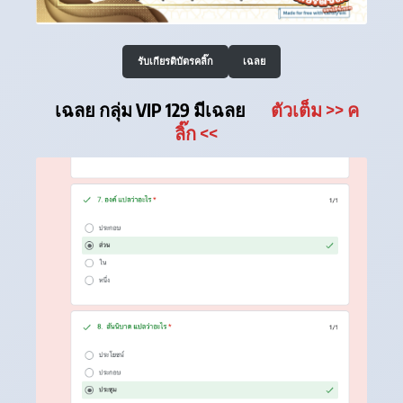
รับเกียรติบัตรคลิ๊ก
เฉลย
เฉลย กลุ่ม VIP 129 มีเฉลย
ตัวเต็ม
>> ค
ลิ๊ก
<<