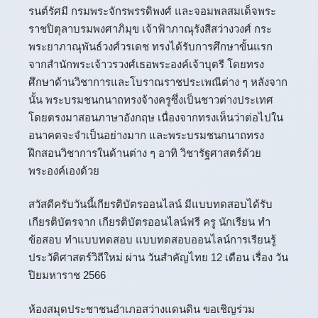
รนต์รัศมี กรมพระจักรพรรดิพงศ์ และจอมพลสมเด็จพระ
ราชปิตุลาบรมพงศาภิมุข เจ้าฟ้าภาณุรังสีสว่างวงศ์ กระ
พระยาภาณุพันธ์วงศ์วรเดช ทรงได้รับการศึกษาขั้นแรก
จากสำนักพระเจ้าวรวงศ์เธอพระองค์เจ้าบุตรี โดยทรง
ศึกษาด้านวิชาการและโบราณราชประเพณีต่าง ๆ หลังจาก
นั้น พระบรมชนกนาถทรงจ้างครูซึ่งเป็นชาวต่างประเทศ
โดยตรงมาสอนภาษาอังกฤษ เนื่องจากทรงเห็นว่าต่อไปใน
อนาคตจะจำเป็นอย่างมาก และพระบรมชนกนาถทรง
ฝึกสอนวิชาการในด้านต่าง ๆ อาทิ วิชารัฐศาสตร์ด้วย
พระองค์เองด้วย
สวัสดีครับวันนี้
เกียรติบัตรออนไลน์
มีแบบทดสอบได้รับ
เกียรติบัตรจาก เกียรติบัตรออนไลน์ฟรี ครู นักเรียน ทำ
ข้อสอบ ทำแบบทดสอบ แบบทดสอบออนไลน์การเรียนรู้
ประวัติศาสตร์วิถีใหม่ ผ่าน วันสำคัญไทย 12 เดือน เรื่อง วัน
ปิยมหาราช 2566
ห้องสมุดประชาชนอำเภอสว่างแดนดิน ขอเชิญร่วม