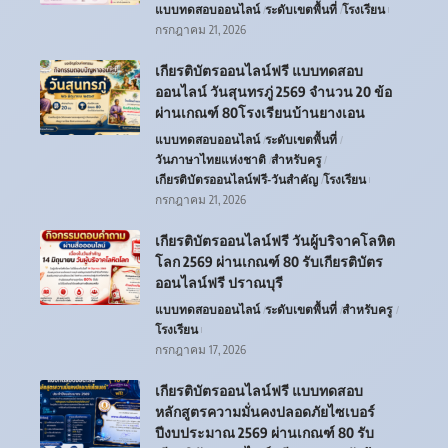
แบบทดสอบออนไลน์
ระดับเขตพื้นที่
โรงเรียน
กรกฎาคม 21, 2026
เกียรติบัตรออนไลน์ฟรี แบบทดสอบ
ออนไลน์ วันสุนทรภู่ 2569 จำนวน 20 ข้อ
ผ่านเกณฑ์ 80โรงเรียนบ้านยางเอน
แบบทดสอบออนไลน์
ระดับเขตพื้นที่
วันภาษาไทยแห่งชาติ
สำหรับครู
เกียรติบัตรออนไลน์ฟรี-วันสำคัญ
โรงเรียน
กรกฎาคม 21, 2026
เกียรติบัตรออนไลน์ฟรี วันผู้บริจาคโลหิต
โลก 2569 ผ่านเกณฑ์ 80 รับเกียรติบัตร
ออนไลน์ฟรี ปราณบุรี
แบบทดสอบออนไลน์
ระดับเขตพื้นที่
สำหรับครู
โรงเรียน
กรกฎาคม 17, 2026
เกียรติบัตรออนไลน์ฟรี แบบทดสอบ
หลักสูตรความมั่นคงปลอดภัยไซเบอร์
ปีงบประมาณ 2569 ผ่านเกณฑ์ 80 รับ