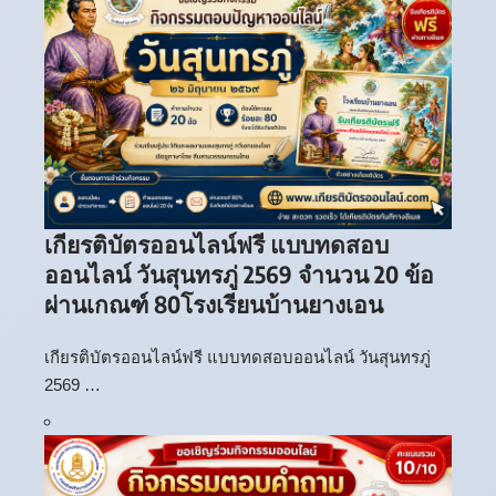
เกียรติบัตรออนไลน์ฟรี แบบทดสอบ
ออนไลน์ วันสุนทรภู่ 2569 จำนวน 20 ข้อ
ผ่านเกณฑ์ 80โรงเรียนบ้านยางเอน
เกียรติบัตรออนไลน์ฟรี แบบทดสอบออนไลน์ วันสุนทรภู่
2569 …