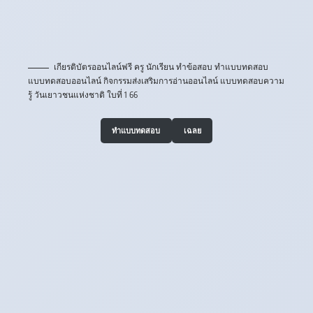
เกียรติบัตรออนไลน์ฟรี ครู นักเรียน ทำข้อสอบ ทำแบบทดสอบ
แบบทดสอบออนไลน์ กิจกรรมส่งเสริมการอ่านออนไลน์ แบบทดสอบความ
รู้ วันเยาวชนแห่งชาติ ใบที่ 1 66
ทำแบบทดสอบ
เฉลย