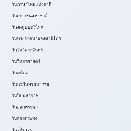
วันภาษาไทยแห่งชาติ
วันเยาวชนแห่งชาติ
วันงดสูบบุหรี่โลก
วันพระราชทานธงชาติไทย
วันไหว้พระจันทร์​
วันวิทยาศาสตร์
วันมหิดล
วันนวมินทรมหาราช
วันปิยมหาราช
วันออกพรรษา
วันลอยกระทง
วันวชิราวุธ