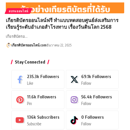
อบรมออนไลน์
เกียรติบัตรออนไลน์ฟรี ทำแบบทดสอบศูนย์ส่งเสริมการ
เรียนรู้ระดับอำเภอสำโรงทาบ เรื่องวันดินโลก 2568
เกียรติบัตรอ…
เกียรติบัตรออนไลน์.com
ธันวาคม 22, 2025
Stay Connected
235.3k
Followers
69.1k
Followers
Like
Follow
11.6k
Followers
56.4k
Followers
Pin
Follow
136k
Subscribers
0
Followers
Subscribe
Follow