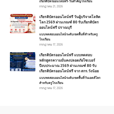
เกียรติบัตรออนไลน์ฟรี-วันสำคัญ
โรงเรียน
กรกฎาคม 21, 2026
เกียรติบัตรออนไลน์ฟรี วันผู้บริจาคโลหิต
โลก 2569 ผ่านเกณฑ์ 80 รับเกียรติบัตร
ออนไลน์ฟรี ปราณบุรี
แบบทดสอบออนไลน์
ระดับเขตพื้นที่
สำหรับครู
โรงเรียน
กรกฎาคม 17, 2026
เกียรติบัตรออนไลน์ฟรี แบบทดสอบ
หลักสูตรความมั่นคงปลอดภัยไซเบอร์
ปีงบประมาณ 2569 ผ่านเกณฑ์ 80 รับ
เกียรติบัตรออนไลน์ฟรี จาก สกร.วังน้อย
แบบทดสอบออนไลน์
ระดับเขตพื้นที่
วันเอดส์โลก
สำหรับครู
โรงเรียน
กรกฎาคม 17, 2026