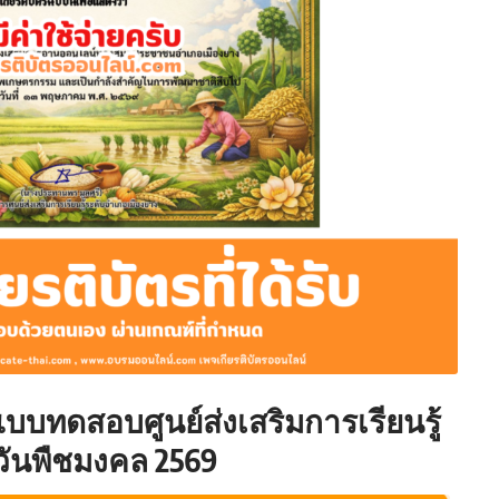
แบบทดสอบศูนย์ส่งเสริมการเรียนรู้
งวันพืชมงคล 2569