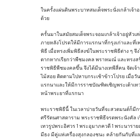
ในครั้งแผ่นดินพระบาทสมเด็จพระนั่งเกล้าเจ้าอยู่
ด้วย
ครั้นมาในสมัยสมเด็จพระจอมเกล้าเจ้าอยู่หัวเส
ภายหลังโปรดให้มีการแรกนาที่กรุงเก่าและที่เพ
พิธี เมื่อทรงเพิ่มพิธีสงฆ์ในพระราชพิธีต่าง ๆ จ
ตากหากเรียกว่าพืชมงคล พราหมณ์ และทรงสร้า
ราชพิธีพืชมงคลขึ้น จึงได้มีนางเทพีสี่คน จัดเจ
ไม้สอย ติดตามไปหาบกระเช้าข้าวโปรย เมื่อว
แรกนาและให้มีการราชบัณฑิตเชิญพระเต้าเทวบิ
หน้าพระยาที่แรกนา
พระราชพิธีนี้ ในเวลาบ่ายวันที่จะสวดมนต์ก็
ศรีรัตนศาสดาราม พระราชพิธีจรดพระนังคัล เ
เทวรูปพระอิศวร 1 พระอุมาภควดี 1 พระนารา
มีธง มีคู่แห่เครื่องสุงกลองชนะ คล้ายกันกับ