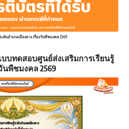
ระดับอำเภอเมืองยาง เรื่องวันพืชมงคล 2569
แบบทดสอบศูนย์ส่งเสริมการเรียนรู้
งวันพืชมงคล 2569