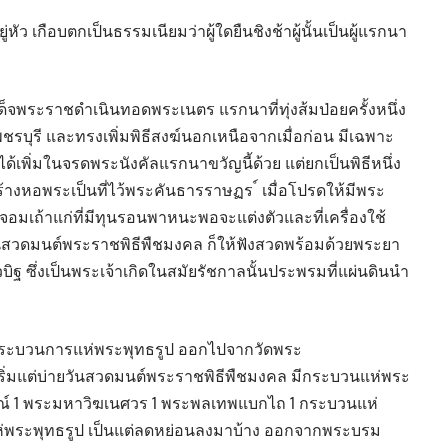
หัว เกือบตกเป็นธรรมเนียมว่าผู้ใดยืนชิงช้าผู้นั้นเป็นผู้แรกนา
ด็จพระราชดำเนินทอดพระเนตร แรกนาที่ทุ่งส้มป่อยครั้งหนึ่ง
ชรบุรี และทรงเพิ่มพิธีสงฆ์นอกเหนือจากเมื่อก่อน มีเฉพาะ
ึงได้เพิ่มในจรดพระนังคัลแรกนาขวัญนี้ด้วย แต่ยกเป็นพิธีหนึ่ง
งหอพระเป็นที่ไว้พระคันธารราษฏร ์ เมื่อโปรดให้มีพระ
้าจอมเถ้าแก่ที่มีทุนรอนพาหนะพอจะแต่งตัวและที่เครื่องใช้
ันสวดมนต์พระราชพิธีพืชมงคล ก็ให้ฟังสวดพร้อมด้วยพระยา
ฐ ซึ่งเป็นพระเจ้าเกิดในสมัยรัชกาลนั้นประพรมที่แผ่นดินนำ
มีกระบวนการแห่พระพุทธรูป ออกไปจากวัดพระ
ริ่มแต่บ่ายวันสวดมนต์พระราชพิธีพืชมงคล มีกระบวนแห่พระ
ยณ์ 1 พระมหาวิฆเนศวร 1 พระพลเทพแบกไถ 1 กระบวนแห่
ที่แห่พระพุทธรูป เป็นแต่ลดหย่อนลงมาบ้าง ออกจากพระบรม