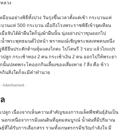
้าหลวง
นอย่างพิธีทั้งปวง วันรุ่งขึ้นเวลาตั้งแต่เช้า กระบวนแห่
วนแห่ 500 กระบวน เมื่อถึงโรงพระราชพิธีเข้าจุดเทียน
มื่อจับได้ผ้าผืนใดก็นุ่งผ้าผืนนั้น นุ่งอย่างบ่าวขุนออกไป
ประน้ำพระพุทธมนต์ไปหน้า พราหมณ์เชิญพระพลเทพคนหนึ่ง
พิธียืนประตักด้านหุ้มแดงไถดะ ไปโดนรี 3 รอบ แล้วไถแปร
าวปลูก กระเช้า
ทอง
2 คน กระเช้าเงิน 2 คน ออกไปให้พระยา
้นปลดพระโคออกกินเลี้ยงของเสี่ยงทาย 7 สิ่ง คือ ข้าว
โคกินสิ่งใดก็จะมีคำทำนาย
- Advertisement -
คล
รเพาะปลูก เนื่องจากเห็นความสำคัญของการเมล็ดพืชพันธุ์อันเป็น
ิ นอกเหนือจาการมีแผนดินที่อุดมสมบูรณ์ น้ำฝนที่มีปริมาณ
นธุ์ที่ได้รับการเลือกสรร รวมทั้งเกษตรกรมีขวัญกำลังใจ มี