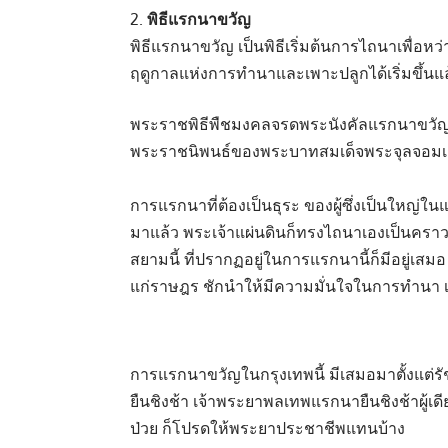
พิธีแรกนาขวัญ
พิธีแรกนาขวัญ เป็นพิธีเริ่มต้นการไถนาเพื่อหว่
ฤดูกาลแห่งการทำนาและเพาะปลูกได้เริ่มขึ้นแล
พระราชพิธีพืชมงคลจรดพระนังคัลแรกนาขวัญ ม
พระราชนิพนธ์ของพระบาทสมเด็จพระจุลจอมเกล้าเ
การแรกนาที่ต้องเป็นธุระ ของผู้ซึ่งเป็นใหญ่ในแ
มาแล้ว พระเจ้าแผ่นดินก็ทรงไถนาเองเป็นคร
สยามนี้ ที่ปรากฏอยู่ในการแรกนานี้ก็มีอยู่เสมอ ด
แก่ราษฎร ชักนำให้มีความมั่นใจในการทำนา เพรา
การแรกนาขวัญในกรุงเทพนี้ มีเสมอมาตั้งแต่รั
ยืนชิงช้า เจ้าพระยาพลเทพแรกนายืนชิงช้าผู้เดี
ป่วย ก็โปรดให้พระยาประชาชีพแทนบ้าง