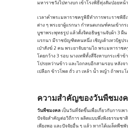
มหาราชวังไปทางบก เข้าโรงพิธีทุ่งสัมป่อยหน
เวลาค่ำพระมหาราชครูพิธีทำการพระราชพิธีเหมือ
ต่าง ๆ พระยาผู้แรกนา กำหนดเกณฑ์คนเข้ากระบ
บูชาพระพุทธรูป แล้วตั้งจิตอธิษฐานจับผ้า 3 ผืน เ
แรกนา มีราชบัญฑิตคนหนึ่ง เชิญเต้าเทวบิฐ
เป่าสังฆ์ 2 คน พระยาจับยามไถ พระมหาราชครู
โดยกว้าง 3 รอบ นางเทพีทั้งสี่จึงหาบกระเช้าข้
โปรยหว่านข้าว และไถกลบอีกสามรอบ หลังจากนั
เปลือก ข้าวโพด ถั่ว งา เหล้า น้ำ หญ้า ถ้าพระ
ความสำคัญของวันพืชมง
วันพืชมงคล
เป็นวันที่จัดขึ้นเพื่อเกี่ยวกับกา
ปัจจัยสำคัญต่อวิถีการ ผลิตแบบพึ่งพิงธรรมชาต
เพียงพอ และปัจจัยอื่น ๆ แล้ว หากได้เมล็ดพืชพั