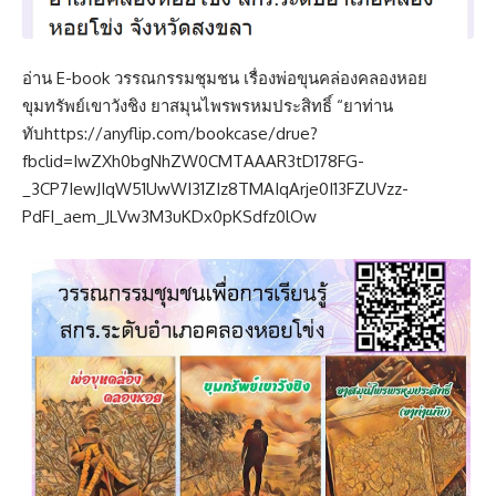
อ่าน E-book วรรณกรรมชุมชน เรื่องพ่อขุนคล่องคลองหอย
ขุมทรัพย์เขาวังชิง ยาสมุนไพรพรหมประสิทธิ์ “ยาท่าน
ทับ
https://anyflip.com/bookcase/drue?
fbclid=IwZXh0bgNhZW0CMTAAAR3tD178FG-
_3CP7IewJIqW51UwWI31ZIz8TMAIqArje0I13FZUVzz-
PdFI_aem_JLVw3M3uKDx0pKSdfz0lOw