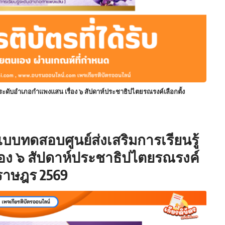
้ระดับอำเภอกำแพงแสน เรื่อง ๖ สัปดาห์ประชาธิปไตยรณรงค์เลือกตั้ง
บบทดสอบศูนย์ส่งเสริมการเรียนรู้
อง ๖ สัปดาห์ประชาธิปไตยรณรงค์
นราษฎร 2569