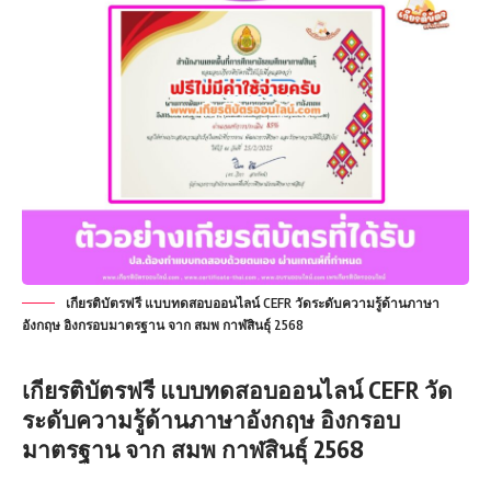
เกียรติบัตรฟรี แบบทดสอบออนไลน์ CEFR วัดระดับความรู้ด้านภาษา
อังกฤษ อิงกรอบมาตรฐาน จาก สมพ กาฬสินธุ์ 2568
เกียรติบัตรฟรี แบบทดสอบออนไลน์ CEFR วัด
ระดับความรู้ด้านภาษาอังกฤษ อิงกรอบ
มาตรฐาน จาก สมพ กาฬสินธุ์ 2568