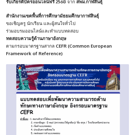
รับเกียรติบัตรออนไลน์ฟรี 2568
จาก
สพม.กาฬสินธุ์
สำนักงานเขตพื้นที่การศึกษามัธยมศึกษากาฬสินธุ์
ขอเชิญครู นักเรียน และผู้สนใจทั่วไป
ร่วมอบรมออนไลน์และทำแบบทดสอบ
ทดสอบความรู้ด้านภาษาอังกฤษ
ตามกรอบมาตรฐานสากล
CEFR (Common European
Framework of Reference)