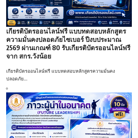
เกียรติบัตรออนไลน์ฟรี แบบทดสอบหลักสูตร
ความมั่นคงปลอดภัยไซเบอร์ ปีงบประมาณ
2569 ผ่านเกณฑ์ 80 รับเกียรติบัตรออนไลน์ฟรี
จาก สกร.วังน้อย
เกียรติบัตรออนไลน์ฟรี แบบทดสอบหลักสูตรความมั่นคง
ปลอดภัย…