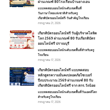
ผ่านเกณฑ์ 80โรงเรียนบ้านยางเอน
แบบทดสอบออนไลน์
ระดับเขตพื้นที่
วันภาษาไทยแห่งชาติ
สำหรับครู
เกียรติบัตรออนไลน์ฟรี-วันสำคัญ
โรงเรียน
กรกฎาคม 21, 2026
เกียรติบัตรออนไลน์ฟรี วันผู้บริจาคโลหิต
โลก 2569 ผ่านเกณฑ์ 80 รับเกียรติบัตร
ออนไลน์ฟรี ปราณบุรี
แบบทดสอบออนไลน์
ระดับเขตพื้นที่
สำหรับครู
โรงเรียน
กรกฎาคม 17, 2026
เกียรติบัตรออนไลน์ฟรี แบบทดสอบ
หลักสูตรความมั่นคงปลอดภัยไซเบอร์
ปีงบประมาณ 2569 ผ่านเกณฑ์ 80 รับ
เกียรติบัตรออนไลน์ฟรี จาก สกร.วังน้อย
แบบทดสอบออนไลน์
ระดับเขตพื้นที่
วันเอดส์โลก
สำหรับครู
โรงเรียน
กรกฎาคม 17, 2026