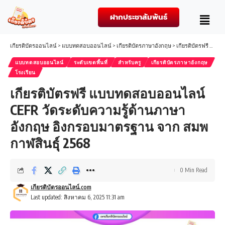
ฝากประชาสัมพันธ์
เกียรติบัตรออนไลน์
>
แบบทดสอบออนไลน์
>
เกียรติบัตรภาษาอังกฤษ
>
เกียรติบัตรฟรี แบบทดสอบออนไลน์ CEFR วัดระดับความรู้ด้านภาษาอังกฤษ อิงกรอบมาตรฐาน จาก สมพ กาฬสินธุ์ 2568
แบบทดสอบออนไลน์
ระดับเขตพื้นที่
สำหรับครู
เกียรติบัตรภาษาอังกฤษ
โรงเรียน
เกียรติบัตรฟรี แบบทดสอบออนไลน์
CEFR วัดระดับความรู้ด้านภาษา
อังกฤษ อิงกรอบมาตรฐาน จาก สมพ
กาฬสินธุ์ 2568
0 Min Read
เกียรติบัตรออนไลน์.com
Last updated: สิงหาคม 6, 2025 11:31 am