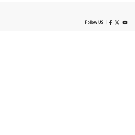
Follow US